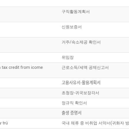
구직활동계획서
신원보증서
거주/속소제공 확인서
위임장
 tax credit from icome
근로소득/세액 공제신고서
고용사유서-활용계획서
초청장-귀국보장각서
정규직 확인서
출생 증명서
ư trú
국내 체류 중 비취업 서약서(귀화자 