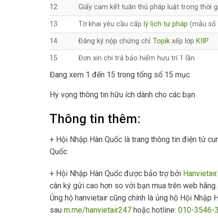
12
Giấy cam kết tuân thủ pháp luật trong thời g
13
Tờ khai yêu cầu cấp
lý lịch tư pháp
(mẫu số 
14
Đăng ký nộp chứng chỉ
Topik
xếp lớp
KIIP
15
Đơn xin chi trả bảo hiểm hưu trí 1 lần
Đang xem 1 đến 15 trong tổng số 15 mục
Hy vọng thông tin hữu ích dành cho các bạn
Thông tin thêm:
+ Hội Nhập Hàn Quốc là trang thông tin điện tử c
Quốc
+ Hội Nhập Hàn Quốc được bảo trợ bởi
Hanvietai
cân ký gửi cao hơn so với bạn mua trên web hãng.
Ủng hộ hanvietair cũng chính là ủng hộ Hội Nhập H
sau
m.me/hanvietair247
hoặc hotline:
010-3546-