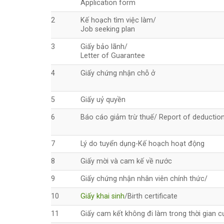
Application form
2
Kế hoạch tìm việc làm/
Job seeking plan
3
Giấy bảo lãnh/
Letter of Guarantee
4
Giấy chứng nhận chỗ ở
5
Giấy uỷ quyền
6
Báo cáo giảm trừ thuế/ Report of deduction
7
Lý do tuyển dụng-Kế hoạch hoạt động
8
Giấy mời và cam kế về nước
9
Giấy chứng nhận nhân viên chính thức/
10
Giấy khai sinh
/Birth certificate
11
Giấy cam kết không đi làm trong thời gian c