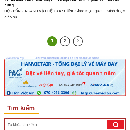
dựng
HỌC BỔNG: NGÀNH VẬT LIỆU XÂY DỰNG Chào mọi người – Mình được
giáo sư ...
1
2
Tìm kiếm