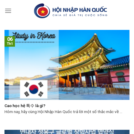
Skip
to
content
06
Th1
Cao học hệ 특수 là gì?
Hôm nay, hãy cùng Hội Nhập Hàn Quốc trả lời một số thắc mắc về ...