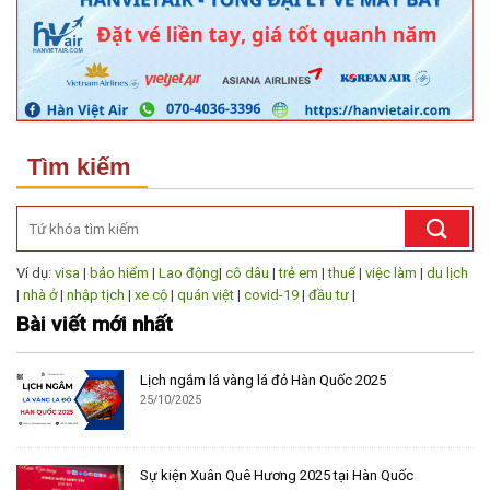
Tìm kiếm
Ví dụ:
visa
|
bảo hiểm
|
Lao động
|
cô dâu
|
trẻ em
|
thuế
|
việc làm
|
du lịch
|
nhà ở
|
nhập tịch
|
xe cộ
|
quán việt
|
covid-19
|
đầu tư
|
Bài viết mới nhất
Lịch ngắm lá vàng lá đỏ Hàn Quốc 2025
25/10/2025
Sự kiện Xuân Quê Hương 2025 tại Hàn Quốc