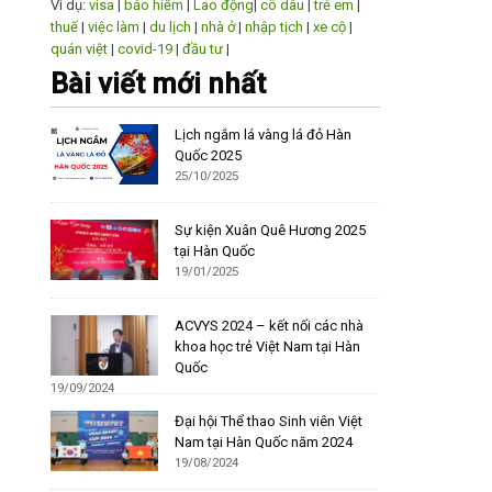
Ví dụ:
visa
|
bảo hiểm
|
Lao động
|
cô dâu
|
trẻ em
|
thuế
|
việc làm
|
du lịch
|
nhà ở
|
nhập tịch
|
xe cộ
|
quán việt
|
covid-19
|
đầu tư
|
Bài viết mới nhất
Lịch ngắm lá vàng lá đỏ Hàn
Quốc 2025
25/10/2025
Sự kiện Xuân Quê Hương 2025
tại Hàn Quốc
19/01/2025
ACVYS 2024 – kết nối các nhà
khoa học trẻ Việt Nam tại Hàn
Quốc
19/09/2024
Đại hội Thể thao Sinh viên Việt
Nam tại Hàn Quốc năm 2024
19/08/2024