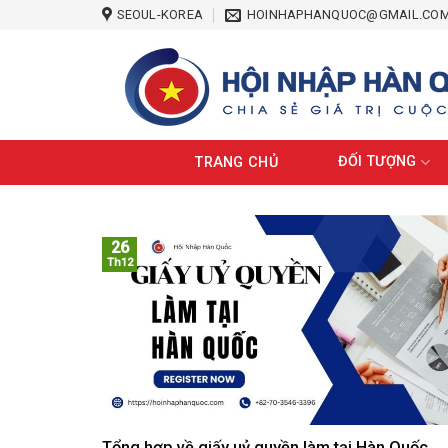
Skip
SEOUL-KOREA
HOINHAPHANQUOC@GMAIL.CO
to
content
ĐỐI TƯỢNG
TRANG CHỦ
26
Th12
Tổng hợp về giấy uỷ quyền làm tại Hàn Quốc