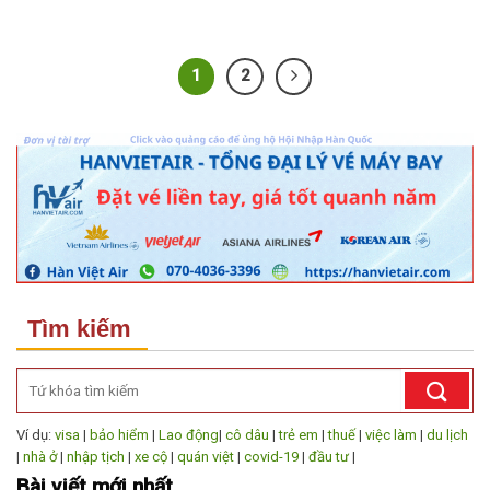
1
2
Tìm kiếm
Ví dụ:
visa
|
bảo hiểm
|
Lao động
|
cô dâu
|
trẻ em
|
thuế
|
việc làm
|
du lịch
|
nhà ở
|
nhập tịch
|
xe cộ
|
quán việt
|
covid-19
|
đầu tư
|
Bài viết mới nhất