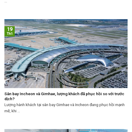
...
19
Th1
Sân bay Incheon và Gimhae, lượng khách đã phục hồi so với trước
dịch?
Lượng hành khách tại sân bay Gimhae và Incheon đang phục hồi mạnh
mẽ, khi ...