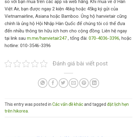
so với bạn mua trên các app và web hãng. Khi mua vé ở Hàn
Việt Air, bạn được ngay 2 kiện 46kg hoặc 45kg ký gửi của
Vietnamairline, Asiana hoặc Bamboo. Ủng hộ hanvietair cũng
chính là ủng hộ Hội Nhập Hàn Quốc để chúng tôi có thể đưa
đến nhiều thông tin hữu ích hơn cho cộng đồng. Liên hệ ngay
tại link sau
m.me/hanvietair247
, tổng đài:
070-4036-3396
, hoặc
hotline: 010-3546-3396
Đánh giá bài viết post
This entry was posted in
Các vấn đề khác
and tagged
đặt lịch hẹn
trên hikorea
.