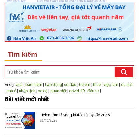
Tìm kiếm
Ví dụ:
visa
|
bảo hiểm
|
Lao động
|
cô dâu
|
trẻ em
|
thuế
|
việc làm
|
du lịch
|
nhà ở
|
nhập tịch
|
xe cộ
|
quán việt
|
covid-19
|
đầu tư
|
Bài viết mới nhất
Lịch ngắm lá vàng lá đỏ Hàn Quốc 2025
25/10/2025