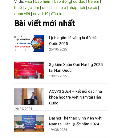
Ví dụ:
visa
|
bảo hiểm
|
Lao động
|
cô dâu
|
trẻ em
|
thuế
|
việc làm
|
du lịch
|
nhà ở
|
nhập tịch
|
xe cộ
|
quán việt
|
covid-19
|
đầu tư
|
Bài viết mới nhất
Lịch ngắm lá vàng lá đỏ Hàn
Quốc 2025
25/10/2025
Sự kiện Xuân Quê Hương 2025
tại Hàn Quốc
19/01/2025
ACVYS 2024 – kết nối các nhà
khoa học trẻ Việt Nam tại Hàn
Quốc
19/09/2024
Đại hội Thể thao Sinh viên Việt
Nam tại Hàn Quốc năm 2024
19/08/2024