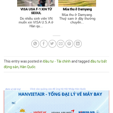
VISA USA F-1 XIN TỪ
Mùa thu ở Damyang
SEOUL
Mùa thu ở Damyang.
Do nhiều sinh viên VN
Thuỷ sam ở đây thường
muốn xin VISA U.S.A ở
chuyển...
Hàn qu...
This entry was posted in
Đầu tư - Tài chính
and tagged
đầu tư bất
động sản
,
Hàn Quốc
.