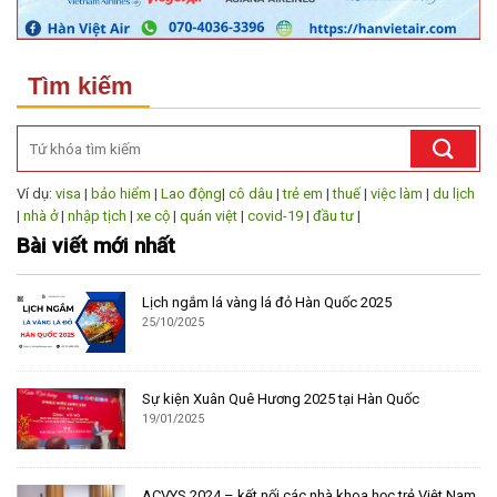
Tìm kiếm
Ví dụ:
visa
|
bảo hiểm
|
Lao động
|
cô dâu
|
trẻ em
|
thuế
|
việc làm
|
du lịch
|
nhà ở
|
nhập tịch
|
xe cộ
|
quán việt
|
covid-19
|
đầu tư
|
Bài viết mới nhất
Lịch ngắm lá vàng lá đỏ Hàn Quốc 2025
25/10/2025
Sự kiện Xuân Quê Hương 2025 tại Hàn Quốc
19/01/2025
ACVYS 2024 – kết nối các nhà khoa học trẻ Việt Nam