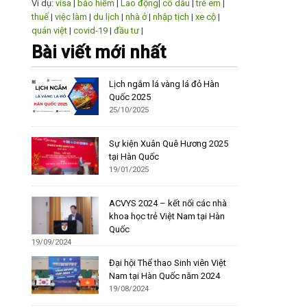
Ví dụ:
visa
|
bảo hiểm
|
Lao động
|
cô dâu
|
trẻ em
|
thuế
|
việc làm
|
du lịch
|
nhà ở
|
nhập tịch
|
xe cộ
|
quán việt
|
covid-19
|
đầu tư
|
Bài viết mới nhất
Lịch ngắm lá vàng lá đỏ Hàn
Quốc 2025
25/10/2025
Sự kiện Xuân Quê Hương 2025
tại Hàn Quốc
19/01/2025
ACVYS 2024 – kết nối các nhà
khoa học trẻ Việt Nam tại Hàn
Quốc
19/09/2024
Đại hội Thể thao Sinh viên Việt
Nam tại Hàn Quốc năm 2024
19/08/2024