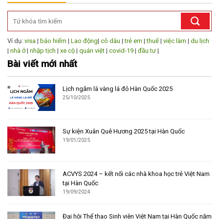
Ví dụ:
visa
|
bảo hiểm
|
Lao động
|
cô dâu
|
trẻ em
|
thuế
|
việc làm
|
du lịch
|
nhà ở
|
nhập tịch
|
xe cộ
|
quán việt
|
covid-19
|
đầu tư
|
Bài viết mới nhất
Lịch ngắm lá vàng lá đỏ Hàn Quốc 2025
25/10/2025
Sự kiện Xuân Quê Hương 2025 tại Hàn Quốc
19/01/2025
ACVYS 2024 – kết nối các nhà khoa học trẻ Việt Nam
tại Hàn Quốc
19/09/2024
Đại hội Thể thao Sinh viên Việt Nam tại Hàn Quốc năm