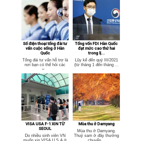
Số điện thoại tổng đài tư
Tổng vốn FDI Hàn Quốc
vấn cuộc sống ở Hàn
đạt mức cao thứ hai
Quốc
trong lị...
Tổng đài tư vấn hỗ trợ là
Lũy kế đến quý III/2021
nơi bạn có thể hỏi các
(từ tháng 1 đến tháng ...
v...
VISA USA F-1 XIN TỪ
Mùa thu ở Damyang
SEOUL
Mùa thu ở Damyang.
Do nhiều sinh viên VN
Thuỷ sam ở đây thường
muốn xin VISA U.S.A ở
chuyển...