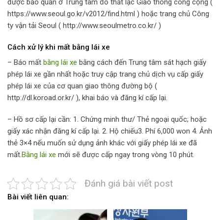
được bảo quản ở Trung tâm đồ thất lạc Giao thông công cộng (
https://www.seoul.go.kr/v2012/find.html ) hoặc trang chủ Công
ty vận tải Seoul ( http://www.seoulmetro.co.kr/ )
Cách xử lý khi mất bằng lái xe
– Báo mất
bằng lái xe
bằng cách đến Trung tâm sát hạch giấy
phép lái xe gần nhất hoặc truy cập trang chủ dịch vụ cấp giấy
phép lái xe của cơ quan giao thông đường bộ (
http://dl.koroad.or.kr/ ), khai báo và đăng kí cấp lại.
– Hồ sơ cấp lại cần: 1. Chứng minh thư/ Thẻ ngoại quốc; hoặc
giấy xác nhận đăng kí cấp lại. 2. Hộ chiếu3. Phí 6,000 won 4. Ảnh
thẻ 3×4 nếu muốn sử dụng ảnh khác với giấy phép lái xe đã
mất.
Bằng lái xe
mới sẽ được cấp ngay trong vòng 10 phút.
Đánh giá bài viết post
Bài viết liên quan: