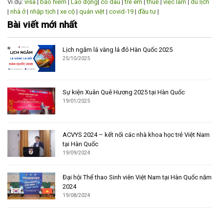
Ví dụ:
visa
|
bảo hiểm
|
Lao động
|
cô dâu
|
trẻ em
|
thuế
|
việc làm
|
du lịch
|
nhà ở
|
nhập tịch
|
xe cộ
|
quán việt
|
covid-19
|
đầu tư
|
Bài viết mới nhất
Lịch ngắm lá vàng lá đỏ Hàn Quốc 2025
25/10/2025
Sự kiện Xuân Quê Hương 2025 tại Hàn Quốc
19/01/2025
ACVYS 2024 – kết nối các nhà khoa học trẻ Việt Nam
tại Hàn Quốc
19/09/2024
Đại hội Thể thao Sinh viên Việt Nam tại Hàn Quốc năm
2024
19/08/2024