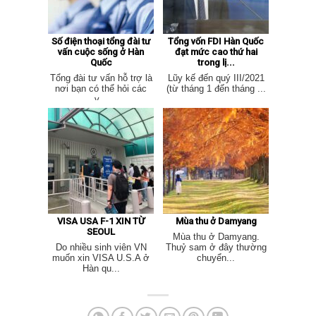
Số điện thoại tổng đài tư
Tổng vốn FDI Hàn Quốc
vấn cuộc sống ở Hàn
đạt mức cao thứ hai
Quốc
trong lị...
Tổng đài tư vấn hỗ trợ là
Lũy kế đến quý III/2021
nơi bạn có thể hỏi các
(từ tháng 1 đến tháng ...
v...
VISA USA F-1 XIN TỪ
Mùa thu ở Damyang
SEOUL
Mùa thu ở Damyang.
Do nhiều sinh viên VN
Thuỷ sam ở đây thường
muốn xin VISA U.S.A ở
chuyển...
Hàn qu...