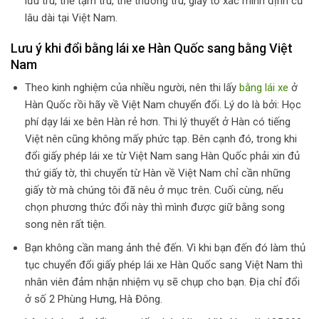
lưu trú, thẻ tạm trú, thẻ thường trú, giấy tờ xác minh định cư
lâu dài tại Việt Nam.
Lưu ý khi đổi bằng lái xe Hàn Quốc sang bằng Việt
Nam
Theo kinh nghiệm của nhiều người, nên thi lấy
bằng lái xe
ở
Hàn Quốc rồi hãy về Việt Nam chuyển đổi. Lý do là bởi: Học
phí dạy lái xe bên Hàn rẻ hơn. Thi lý thuyết ở Hàn có tiếng
Việt nên cũng không mấy phức tạp. Bên cạnh đó, trong khi
đổi giấy phép lái xe từ Việt Nam sang Hàn Quốc phải xin đủ
thứ giấy tờ, thì chuyển từ Hàn về Việt Nam chỉ cần những
giấy tờ mà chúng tôi đã nêu ở mục trên. Cuối cùng, nếu
chọn phương thức đổi này thì mình được giữ bằng song
song nên rất tiện.
Bạn không cần mang ảnh thẻ đến. Vì khi bạn đến đó làm thủ
tục chuyển đổi giấy phép lái xe Hàn Quốc sang Việt Nam thì
nhân viên đảm nhận nhiệm vụ sẽ chụp cho bạn. Địa chỉ đổi
ở số 2 Phùng Hưng, Hà Đông.