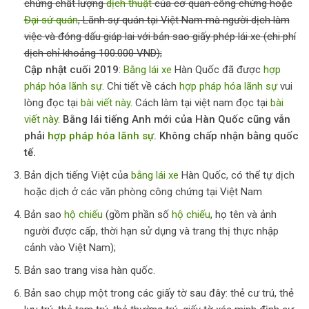
chứng chất lượng
dịch thuật
của cơ quan công chứng hoặc
Đại sứ quán
, Lãnh sự quán tại Việt Nam mà người dịch làm
việc và đóng dấu giáp lai với bản sao giấy phép lái xe (chi phí
dịch chỉ khoảng 100.000 VND);
Cập nhật cuối 2019
:
Bằng lái xe
Hàn Quốc đã được
hợp
pháp hóa lãnh sự
. Chi tiết về cách
hợp pháp hóa lãnh sự
vui
lòng đọc tại
bài viết này
. Cách làm tại việt nam đọc tại
bài
viết này
.
Bằng lái tiếng Anh mới của Hàn Quốc cũng vẫn
phải
hợp pháp hóa lãnh sự
. Không chấp nhận bằng quốc
tế.
Bản dịch tiếng Việt của
bằng lái xe
Hàn Quốc, có thể tự dịch
hoặc dịch ở các văn phòng công chứng tại Việt Nam
Bản sao
hộ chiếu
(gồm phần số
hộ chiếu
, họ tên và ảnh
người được cấp, thời hạn sử dụng và trang thị thực nhập
cảnh vào Việt Nam);
Bản sao trang visa hàn quốc.
Bản sao chụp một trong các giấy tờ sau đây: thẻ cư trú, thẻ