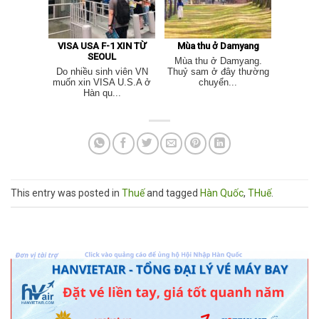
VISA USA F-1 XIN TỪ
Mùa thu ở Damyang
SEOUL
Mùa thu ở Damyang.
Do nhiều sinh viên VN
Thuỷ sam ở đây thường
muốn xin VISA U.S.A ở
chuyển...
Hàn qu...
This entry was posted in
Thuế
and tagged
Hàn Quốc
,
THuế
.