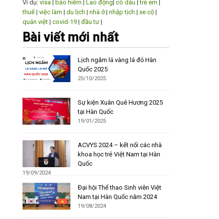
Ví dụ:
visa
|
bảo hiểm
|
Lao động
|
cô dâu
|
trẻ em
|
thuế
|
việc làm
|
du lịch
|
nhà ở
|
nhập tịch
|
xe cộ
|
quán việt
|
covid-19
|
đầu tư
|
Bài viết mới nhất
Lịch ngắm lá vàng lá đỏ Hàn
Quốc 2025
25/10/2025
Sự kiện Xuân Quê Hương 2025
tại Hàn Quốc
19/01/2025
ACVYS 2024 – kết nối các nhà
khoa học trẻ Việt Nam tại Hàn
Quốc
19/09/2024
Đại hội Thể thao Sinh viên Việt
Nam tại Hàn Quốc năm 2024
19/08/2024