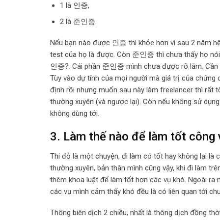
1 là 인증,
2 là 준인증.
Nếu bạn nào được 인증 thì khỏe hơn vì sau 2 năm hết 
test của họ là được. Còn 준인증 thì chưa thấy họ nói
인증?. Cái phần 준인증 mình chưa được rõ lắm. Cần t
Tùy vào dự tính của mọi người mà giá trị của chứng 
định rồi nhưng muốn sau này làm freelancer thì rất tố
thường xuyên (và ngược lại). Còn nếu không sử dụng 
không dùng tới.
3. Làm thế nào để làm tốt công 
Thi đỗ là một chuyện, đi làm có tốt hay không lại là 
thường xuyên, bản thân mình cũng vậy, khi đi làm trê
thêm khoa luật để làm tốt hơn các vụ khó. Ngoài ra nế
các vụ mình cảm thấy khó đều là có liên quan tới ch
Thông biên dịch 2 chiều, nhất là thông dịch đồng th