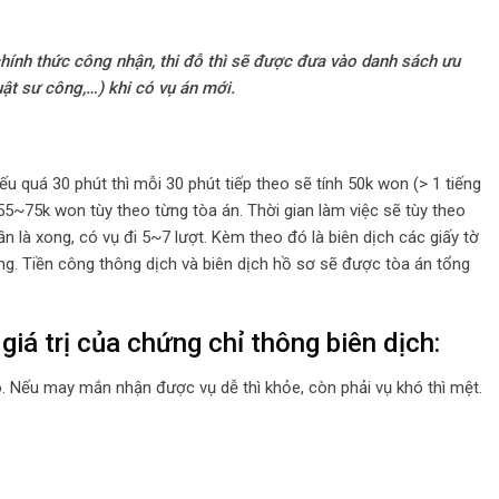
ính thức công nhận, thi đỗ thì sẽ được đưa vào danh sách ưu
luật sư công,…) khi có vụ án mới.
ếu quá 30 phút thì mỗi 30 phút tiếp theo sẽ tính 50k won (> 1 tiếng
từ 55~75k won tùy theo từng tòa án. Thời gian làm việc sẽ tùy theo
lần là xong, có vụ đi 5~7 lượt. Kèm theo đó là biên dịch các giấy tờ
iêng. Tiền công thông dịch và biên dịch hồ sơ sẽ được tòa án tổng
iá trị của chứng chỉ thông biên dịch:
. Nếu may mắn nhận được vụ dễ thì khỏe, còn phải vụ khó thì mệt.