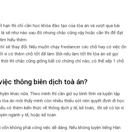
hạn thì chỉ cần học khóa đào tạo của tòa án và vượt qua bài
 là sẽ như nào sau đó nhưng chắc cũng vậy hoặc cần thi để đạt
ìm hiểu thêm.
chỉ sẽ thay đổi. Nếu muốn chạy freelancer các chỗ hay có việc ổn
t vì có thêm chỗ tốt để làm. Bởi nếu làm tốt thì tòa án sẽ gọi
thời thì chắc cũng giống bất cứ chứng chỉ nào, có thể xếp 1 chỗ
việc thông biên dịch toà án?
chyện khác nữa. Theo mình thì cần giữ sự bình tĩnh và luyện tập
n tòa án mới thấy mình còn nhiều thiếu sót nên quyết định đi học
u có thêm kiến thức về thông dịch y tế, kế toán,…thì sẽ có lợi vì
uyên ngành y tế, hoặc kế toán.
ời vốn không phải công việc dễ dàng. Nếu không luyện tiếng Hàn