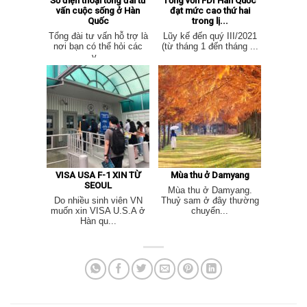
Số điện thoại tổng đài tư
Tổng vốn FDI Hàn Quốc
vấn cuộc sống ở Hàn
đạt mức cao thứ hai
Quốc
trong lị...
Tổng đài tư vấn hỗ trợ là
Lũy kế đến quý III/2021
nơi bạn có thể hỏi các
(từ tháng 1 đến tháng ...
v...
VISA USA F-1 XIN TỪ
Mùa thu ở Damyang
SEOUL
Mùa thu ở Damyang.
Do nhiều sinh viên VN
Thuỷ sam ở đây thường
muốn xin VISA U.S.A ở
chuyển...
Hàn qu...