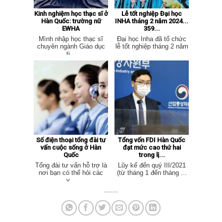
Kinh nghiệm học thạc sĩ ở
Lễ tốt nghiệp Đại học
Hàn Quốc: trường nữ
INHA tháng 2 năm 2024...
EWHA
359...
Mình nhập học thạc sĩ
Đại học Inha đã tổ chức
chuyên ngành Giáo dục
lễ tốt nghiệp tháng 2 năm
ti...
...
Số điện thoại tổng đài tư
Tổng vốn FDI Hàn Quốc
vấn cuộc sống ở Hàn
đạt mức cao thứ hai
Quốc
trong lị...
Tổng đài tư vấn hỗ trợ là
Lũy kế đến quý III/2021
nơi bạn có thể hỏi các
(từ tháng 1 đến tháng ...
v...