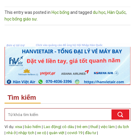
This entry was posted in
Học bổng
and tagged
du học
,
Hàn Quốc
,
học bổng giáo sư
.
Tìm kiếm
Ví dụ:
visa
|
bảo hiểm
|
Lao động
|
cô dâu
|
trẻ em
|
thuế
|
việc làm
|
du lịch
|
nhà ở
|
nhập tịch
|
xe cộ
|
quán việt
|
covid-19
|
đầu tư
|