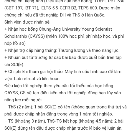
chứng chỉ tiếng Anh (Điều kiện của học bổng): TOEFL PBT 530
(CBT 197, IBT 71), IELTS 5.5, CEFR B2, TEPS 600. Được miễn
chứng chỉ nếu đã tốt nghiệp ĐH và ThS ở Hàn Quốc.
Sinh viên được nhận sẽ:
+ Nhận học bổng Chung-Ang University Young Scientist
Scholarship (CAYSS) (miễn 100% học phí, phí nhập học, và phí
nộp hồ sơ)
+ Nhận trợ cấp hàng tháng: Thương lượng và theo năng lực.
+ Nhuận bút từ trường từ các bài báo được xuất bản trên tạp
chí SCI(E).
+ Chi phí khi tham gia hội thảo. Máy tính cấu hình cao để làm
việc. Lab retreat và liên hoan.
Điều kiện tốt nghiệp theo yêu cầu tối thiểu của học bổng
CAYSS, GS sẽ tạo điều kiện cho tốt nghiệp đúng hạn tùy vào
năng lực mỗi người:
– ThS (2 năm): 1 bài SCI(E) có tên (không quan trọng thứ tự) và
phải được chấp nhận đăng trong vòng 1 năm tốt nghiệp.
– TS (khoảng 3 năm), ThS-TS kết hợp (khoảng 4.5 năm): 2 bài
SCI(E) đứng tên đầu được chấp nhận trước kì bảo vệ luận án.