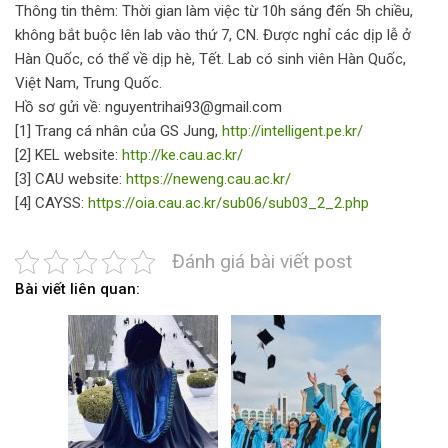
Thông tin thêm: Thời gian làm việc từ 10h sáng đến 5h chiều,
không bắt buộc lên lab vào thứ 7, CN. Được nghỉ các dịp lễ ở
Hàn Quốc, có thể về dịp hè, Tết. Lab có sinh viên Hàn Quốc,
Việt Nam, Trung Quốc.
Hồ sơ gửi về: nguyentrihai93@gmail.com
[1] Trang cá nhân của GS Jung,
http://intelligent.pe.kr/
[2] KEL website:
http://ke.cau.ac.kr/
[3] CAU website:
https://neweng.cau.ac.kr/
[4] CAYSS:
https://oia.cau.ac.kr/sub06/sub03_2_2.php
Đánh giá bài viết post
Bài viết liên quan: