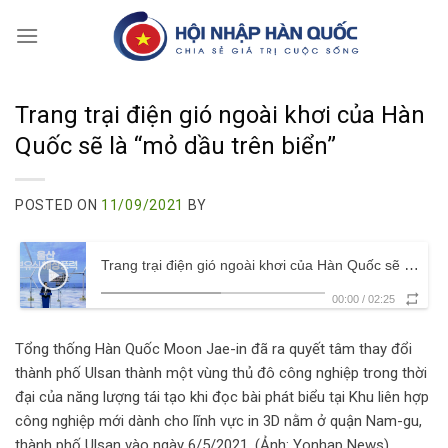
Skip
to
content
Trang trại điện gió ngoài khơi của Hàn
Quốc sẽ là “mỏ dầu trên biển”
POSTED ON
11/09/2021
BY
Trang trại điện gió ngoài khơi của Hàn Quốc sẽ là “mỏ dầu trên biển”
00:00
/
02:25
Tổng thống Hàn Quốc Moon Jae-in đã ra quyết tâm thay đổi
thành phố Ulsan thành một vùng thủ đô công nghiệp trong thời
đại của năng lượng tái tạo khi đọc bài phát biểu tại Khu liên hợp
công nghiệp mới dành cho lĩnh vực in 3D nằm ở quận Nam-gu,
thành phố Ulsan vào ngày 6/5/2021. (Ảnh: Yonhap News)