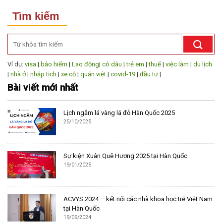
Tìm kiếm
Ví dụ:
visa
|
bảo hiểm
|
Lao động
|
cô dâu
|
trẻ em
|
thuế
|
việc làm
|
du lịch
|
nhà ở
|
nhập tịch
|
xe cộ
|
quán việt
|
covid-19
|
đầu tư
|
Bài viết mới nhất
Lịch ngắm lá vàng lá đỏ Hàn Quốc 2025
25/10/2025
Sự kiện Xuân Quê Hương 2025 tại Hàn Quốc
19/01/2025
ACVYS 2024 – kết nối các nhà khoa học trẻ Việt Nam
tại Hàn Quốc
19/09/2024