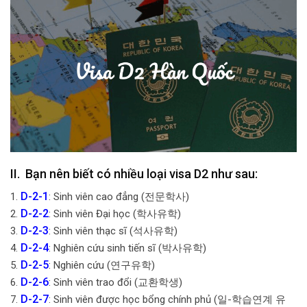
II. Bạn nên biết có nhiều loại visa D2 như sau:
D-2-1
1.
: Sinh viên cao đẳng (전문학사)
D-2-2
2.
: Sinh viên Đại học (학사유학)
D-2-3
3.
: Sinh viên thạc sĩ (석사유학)
D-2-4
4.
: Nghiên cứu sinh tiến sĩ (박사유학)
D-2-5
5.
: Nghiên cứu (연구유학)
D-2-6
6.
: Sinh viên trao đổi (교환학생)
D-2-7
7.
: Sinh viên được học bổng chính phủ (일-학습연계 유