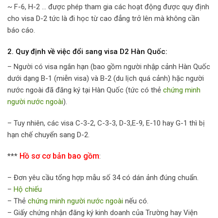
~ F-6, H-2 … được phép tham gia các hoạt động được quy định
cho visa D-2 tức là đi học từ cao đẳng trở lên mà không cần
báo cáo.
2. Quy định về việc đổi sang visa D2 Hàn Quốc:
– Người có visa ngắn hạn (bao gồm người nhập cảnh Hàn Quốc
dưới dạng B-1 (miễn visa) và B-2 (du lịch quá cảnh) hặc người
nước ngoài đã đăng ký tại Hàn Quốc (tức có thẻ
chứng minh
người nước ngoài
).
– Tuy nhiên, các visa C-3-2, C-3-3, D-3,E-9, E-10 hay G-1 thì bị
hạn chế chuyển sang D-2.
Hồ sơ cơ bản bao gồm
***
:
– Đơn yêu cầu tổng hợp mẫu số 34 có dán ảnh đúng chuẩn.
–
Hộ chiếu
– Thẻ
chứng minh người nước ngoài
nếu có.
– Giấy chứng nhận đăng ký kinh doanh của Trường hay Viện