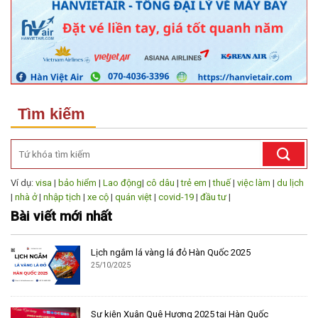
Tìm kiếm
Ví dụ:
visa
|
bảo hiểm
|
Lao động
|
cô dâu
|
trẻ em
|
thuế
|
việc làm
|
du lịch
|
nhà ở
|
nhập tịch
|
xe cộ
|
quán việt
|
covid-19
|
đầu tư
|
Bài viết mới nhất
Lịch ngắm lá vàng lá đỏ Hàn Quốc 2025
25/10/2025
Sự kiện Xuân Quê Hương 2025 tại Hàn Quốc