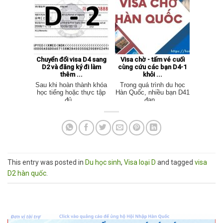
Chuyển đổi visa D4 sang
Visa chờ - tấm vé cuối
D2 và đăng ký đi làm
cùng cứu các bạn D4-1
thêm ...
khỏi ...
Sau khi hoàn thành khóa
Trong quá trình du học
học tiếng hoặc thực tập
Hàn Quốc, nhiều bạn D41
đủ...
đan...
This entry was posted in
Du học sinh
,
Visa loại D
and tagged
visa
D2 hàn quốc
.