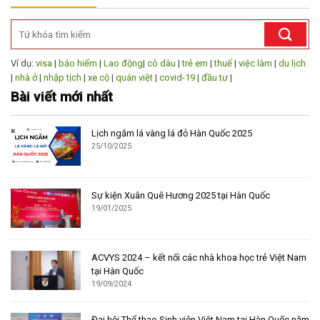
Ví dụ:
visa
|
bảo hiểm
|
Lao động
|
cô dâu
|
trẻ em
|
thuế
|
việc làm
|
du lịch
|
nhà ở
|
nhập tịch
|
xe cộ
|
quán việt
|
covid-19
|
đầu tư
|
Bài viết mới nhất
Lịch ngắm lá vàng lá đỏ Hàn Quốc 2025
25/10/2025
Sự kiện Xuân Quê Hương 2025 tại Hàn Quốc
19/01/2025
ACVYS 2024 – kết nối các nhà khoa học trẻ Việt Nam
tại Hàn Quốc
19/09/2024
Đại hội Thể thao Sinh viên Việt Nam tại Hàn Quốc năm