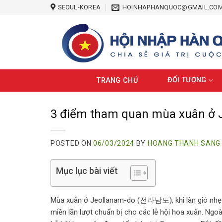
Skip
SEOUL-KOREA
HOINHAPHANQUOC@GMAIL.CO
to
content
ĐỐI TƯỢNG
TRANG CHỦ
3 điểm tham quan mùa xuân ở 
POSTED ON
06/03/2024
BY
HOANG THANH SANG
Mục lục bài viết
Mùa xuân ở Jeollanam-do (전라남도), khi làn gió nhẹ bắ
miền lần lượt chuẩn bị cho các lễ hội hoa xuân. Ngoà