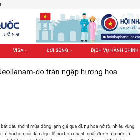
M
VISA
ĐỜI SỐNG
DỊCH VỤ HÀNH CHÍNH
Jeollanam-do tràn ngập hương hoa
t đầu thổ,hi mùa đông lạnh giá qua đi, nụ hoa nở rộ, nhiều vùng
i Lễ hội hoa cải dầu Jeju, lễ hội hoa nhanh nhất được tổ chức là