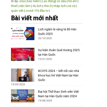
Ví dụ:
visa
|
bảo hiểm
|
Lao động
|
cô dâu
|
trẻ em
|
thuế
|
việc làm
|
du lịch
|
nhà ở
|
nhập tịch
|
xe cộ
|
quán việt
|
covid-19
|
đầu tư
|
Bài viết mới nhất
Lịch ngắm lá vàng lá đỏ Hàn
Quốc 2025
25/10/2025
Sự kiện Xuân Quê Hương 2025
tại Hàn Quốc
19/01/2025
ACVYS 2024 – kết nối các nhà
khoa học trẻ Việt Nam tại Hàn
Quốc
19/09/2024
Đại hội Thể thao Sinh viên Việt
Nam tại Hàn Quốc năm 2024
19/08/2024