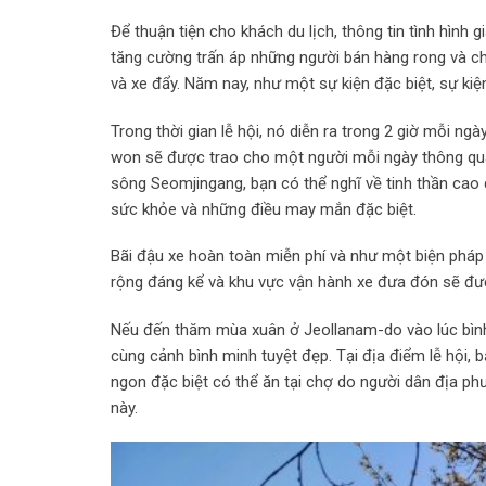
Để thuận tiện cho khách du lịch, thông tin tình hình 
tăng cường trấn áp những người bán hàng rong và chợ
và xe đẩy. Năm nay, như một sự kiện đặc biệt, sự kiệ
Trong thời gian lễ hội, nó diễn ra trong 2 giờ mỗi ngà
won sẽ được trao cho một người mỗi ngày thông qua 
sông Seomjingang, bạn có thể nghĩ về tinh thần ca
sức khỏe và những điều may mắn đặc biệt.
Bãi đậu xe hoàn toàn miễn phí và như một biện pháp 
rộng đáng kể và khu vực vận hành xe đưa đón sẽ đư
Nếu đến thăm mùa xuân ở Jeollanam-do vào lúc bình 
cùng cảnh bình minh tuyệt đẹp. Tại địa điểm lễ hội
ngon đặc biệt có thể ăn tại chợ do người dân địa p
này.