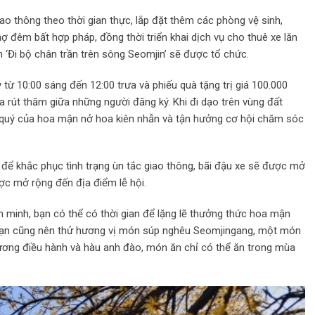
giao thông theo thời gian thực, lắp đặt thêm các phòng vệ sinh,
 đêm bất hợp pháp, đồng thời triển khai dịch vụ cho thuê xe lăn
n ‘Đi bộ chân trần trên sông Seomjin’ sẽ được tổ chức.
y từ 10:00 sáng đến 12:00 trưa và phiếu quà tặng trị giá 100.000
rút thăm giữa những người đăng ký. Khi đi dạo trên vùng đất
o quý của hoa mận nở hoa kiên nhẫn và tận hưởng cơ hội chăm sóc
để khắc phục tình trạng ùn tắc giao thông, bãi đậu xe sẽ được mở
ợc mở rộng đến địa điểm lễ hội.
minh, bạn có thể có thời gian để lặng lẽ thưởng thức hoa mận
, bạn cũng nên thử hương vị món súp nghêu Seomjingang, một món
hương điều hành và hàu anh đào, món ăn chỉ có thể ăn trong mùa