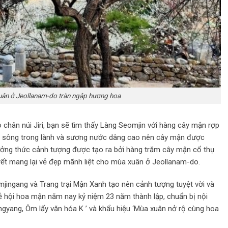
ân ở Jeollanam-do tràn ngập hương hoa
hân núi Jiri, bạn sẽ tìm thấy Làng Seomjin với hàng cây mận rợp
gió sông trong lành và sương nước dâng cao nên cây mận được
ưởng thức cảnh tượng được tạo ra bởi hàng trăm cây mận cổ thụ
yết mang lại vẻ đẹp mãnh liệt cho mùa xuân ở Jeollanam-do.
ngang và Trang trại Mận Xanh tạo nên cảnh tượng tuyệt vời và
ễ hội hoa mận năm nay kỷ niệm 23 năm thành lập, chuẩn bị nội
ngyang, Ôm lấy văn hóa
K ’ và khẩu hiệu ‘Mùa xuân nở rộ cùng hoa