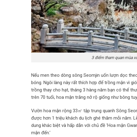
3 điểm tham quan mùa xu
Nếu men theo dòng sông Seomjin uốn lượn dọc theo c
bóng. Ngôi làng này rất thích hợp để trồng mận vì 
trồng thay cho hạt, tháng 3 hàng năm bạn có thể th
trên 70 tuổi, hoa mận trắng nở rộ giống như bông tu
Vườn hoa mận rộng 33㎡ tập trung quanh Sông Seomji
được hơn 1 triệu khách du lịch ghé thăm mỗi năm. L
dung khác biệt và hấp dẫn với chủ đề ‘Hoa mận Gwa
mận đến.’