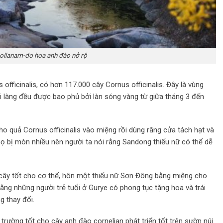
ollanam-do hoa anh đào nở rộ
fficinalis, có hơn 117.000 cây Cornus officinalis. Đây là vùng
 làng đều được bao phủ bởi làn sóng vàng từ giữa tháng 3 đến
 quả Cornus officinalis vào miệng rồi dùng răng cửa tách hạt và
 họ bị mòn nhiều nên người ta nói rằng Sandong thiếu nữ có thể dễ
ại cây tốt cho cơ thể, hôn một thiếu nữ Sơn Đông bằng miệng cho
rằng những người trẻ tuổi ở Gurye có phong tục tặng hoa và trái
g thay đổi.
trường tốt cho cây anh đào cornelian phát triển tốt trên sườn núi.