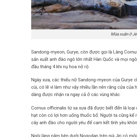
Mùa xuân ở Je
Sandong-myeon, Gurye, còn được gọi là Làng Cornus o
sản xuất anh đào ngô lớn nhất Hàn Quốc và mọi ngôi
đầu tháng 4 khi nụ hoa nở rộ.
Ngày xưa, các thiếu nữ Sandong-myeon của Gurye cho
cùi, có lẽ vì làm như vậy nhiều lần nên răng cửa của
dàng được nhận ra ngay cả ở các vùng khác.
Cornus officinalis từ xa xưa đã được biết đến là lo
hạt còn có lợi hơn uống thuốc bổ. Người ta cũng kể 
cây anh đào cho người yêu để cam kết tình yêu khôn
Ngôi làng nằm bên dưới Nogodan trên núi Jiri có môi 