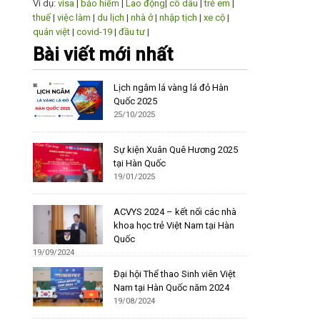
Ví dụ:
visa
|
bảo hiểm
|
Lao động
|
cô dâu
|
trẻ em
|
thuế
|
việc làm
|
du lịch
|
nhà ở
|
nhập tịch
|
xe cộ
|
quán việt
|
covid-19
|
đầu tư
|
Bài viết mới nhất
Lịch ngắm lá vàng lá đỏ Hàn
Quốc 2025
25/10/2025
Sự kiện Xuân Quê Hương 2025
tại Hàn Quốc
19/01/2025
ACVYS 2024 – kết nối các nhà
khoa học trẻ Việt Nam tại Hàn
Quốc
19/09/2024
Đại hội Thể thao Sinh viên Việt
Nam tại Hàn Quốc năm 2024
19/08/2024