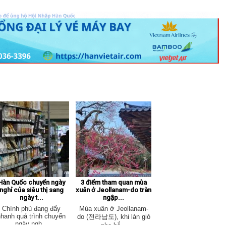
Hàn Quốc chuyển ngày
3 điểm tham quan mùa
nghỉ của siêu thị sang
xuân ở Jeollanam-do tràn
ngày t...
ngập...
Chính phủ đang đẩy
Mùa xuân ở Jeollanam-
nhanh quá trình chuyển
do (전라남도), khi làn gió
ngày ngh...
nhẹ bắ...