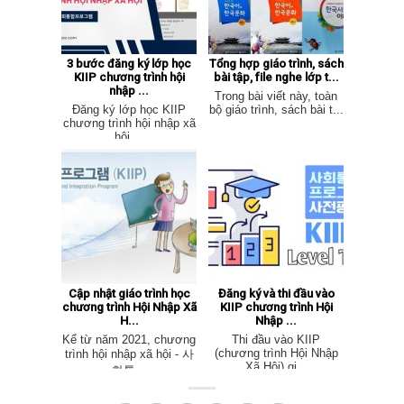
3 bước đăng ký lớp học
Tổng hợp giáo trình, sách
KIIP chương trình hội
bài tập, file nghe lớp t...
nhập ...
Trong bài viết này, toàn
Đăng ký lớp học KIIP
bộ giáo trình, sách bài t...
chương trình hội nhập xã
hội ...
Cập nhật giáo trình học
Đăng ký và thi đầu vào
chương trình Hội Nhập Xã
KIIP chương trình Hội
H...
Nhập ...
Kể từ năm 2021, chương
Thi đầu vào KIIP
(chương trình Hội Nhập
trình hội nhập xã hội - 사
Xã Hội) gi...
화통...