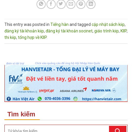
This entry was posted in
Tiếng hàn
and tagged
cập nhật sách kiip
,
đăng ký tài khoản kiip
,
đăng ký tài khoản socinet
,
giáo trình kiip
,
KIIP
,
thi kiip
,
tổng hợp về KIIP
.
Tìm kiếm