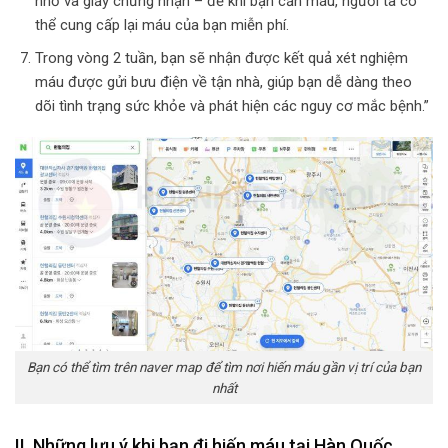
nhỏ và giấy chứng nhận – để khi bạn cần máu, người ta có
thể cung cấp lại máu của bạn miễn phí.
Trong vòng 2 tuần, bạn sẽ nhận được kết quả xét nghiệm
máu được gửi bưu điện về tận nhà, giúp bạn dễ dàng theo
dõi tình trạng sức khỏe và phát hiện các nguy cơ mắc bệnh.”
Bạn có thể tìm trên naver map để tìm nơi hiến máu gần vị trí của bạn
nhất
II. Những lưu ý khi bạn đi hiến máu tại Hàn Quốc