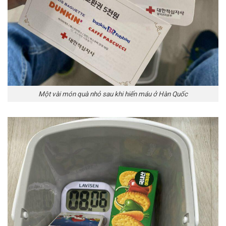
Một vài món quà nhỏ sau khi hiến máu ở Hàn Quốc