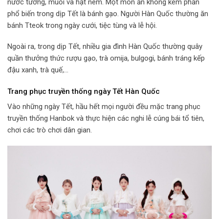
nước tương, muối và hạt nêm. Một món ăn không kém phần
phổ biến trong dịp Tết là bánh gạo. Người Hàn Quốc thường ăn
bánh Tteok trong ngày cưới, tiệc tùng và lễ hội.
Ngoài ra, trong dịp Tết, nhiều gia đình Hàn Quốc thường quây
quần thưởng thức rượu gạo, trà omija, bulgogi, bánh tráng kếp
đậu xanh, trà quế,…
Trang phục truyền thống ngày Tết Hàn Quốc
Vào những ngày Tết, hầu hết mọi người đều mặc trang phục
truyền thống Hanbok và thực hiện các nghi lễ cúng bái tổ tiên,
chơi các trò chơi dân gian.