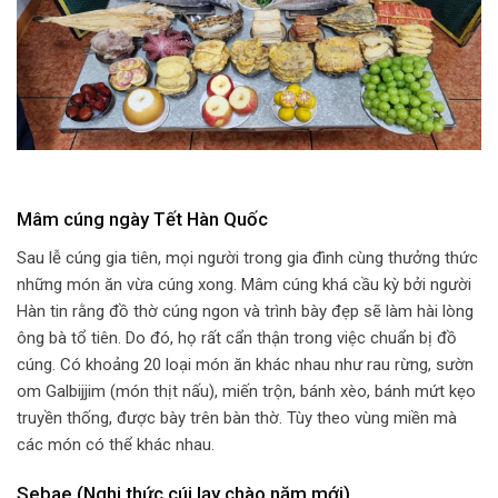
Mâm cúng ngày Tết Hàn Quốc
Sau lễ cúng gia tiên, mọi người trong gia đình cùng thưởng thức
những món ăn vừa cúng xong. Mâm cúng khá cầu kỳ bởi người
Hàn tin rằng đồ thờ cúng ngon và trình bày đẹp sẽ làm hài lòng
ông bà tổ tiên. Do đó, họ rất cẩn thận trong việc chuẩn bị đồ
cúng. Có khoảng 20 loại món ăn khác nhau như rau rừng, sườn
om Galbijjim (món thịt nấu), miến trộn, bánh xèo, bánh mứt kẹo
truyền thống, được bày trên bàn thờ. Tùy theo vùng miền mà
các món có thể khác nhau.
Sebae (Nghi thức cúi lạy chào năm mới)