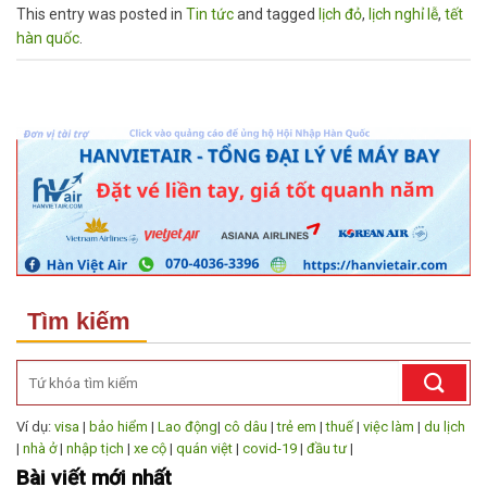
This entry was posted in
Tin tức
and tagged
lịch đỏ
,
lịch nghỉ lễ
,
tết
hàn quốc
.
Tìm kiếm
Ví dụ:
visa
|
bảo hiểm
|
Lao động
|
cô dâu
|
trẻ em
|
thuế
|
việc làm
|
du lịch
|
nhà ở
|
nhập tịch
|
xe cộ
|
quán việt
|
covid-19
|
đầu tư
|
Bài viết mới nhất