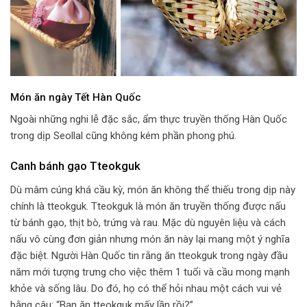
Món ăn ngày Tết Hàn Quốc
Ngoài những nghi lễ đặc sắc, ẩm thực truyền thống Hàn Quốc
trong dịp Seollal cũng không kém phần phong phú.
Canh bánh gạo Tteokguk
Dù mâm cúng khá cầu kỳ, món ăn không thể thiếu trong dịp này
chính là tteokguk. Tteokguk là món ăn truyền thống được nấu
từ bánh gạo, thịt bò, trứng và rau. Mặc dù nguyên liệu và cách
nấu vô cùng đơn giản nhưng món ăn này lại mang một ý nghĩa
đặc biệt. Người Hàn Quốc tin rằng ăn tteokguk trong ngày đầu
năm mới tượng trưng cho việc thêm 1 tuổi và cầu mong mạnh
khỏe và sống lâu. Do đó, họ có thể hỏi nhau một cách vui vẻ
bằng câu: “Bạn ăn tteokguk mấy lần rồi?”