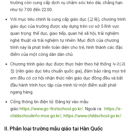
trường còn cung cấp dịch vụ chăm sóc kéo dài, chẳng hạn
như từ 7:00 đến 22:00.
Với mục tiêu chính là cung cấp giáo dục (교육), chương trình
giáo dục của trường được xây dựng trên cơ sở 5 lĩnh vực
quan trọng: thể dục, giao tiếp, quan hệ xã hội, trải nghiệm
nghệ thuật và trải nghiệm tự nhiên. Mục đích của chương
trình này là phát triển toàn diện cho trẻ, hình thành các đặc
điểm của một công dân dân chủ.
Chương trình giáo dục được thực hiện theo hệ thống 누리과
정 (nền giáo dục tiêu chuẩn quốc gia), đảm bảo rằng mọi trẻ
em đều có cơ hội nhận thức nền giáo dục đồng đều và bắt
đầu hành trình học tập của mình từ một điểm xuất phát
ngang hàng.
Cổng thông tin điện tử: Đăng ký vào mẫu
giáo
https://www.go-firstschool.go.kr/
. Ngoài ra:
https://e-
childschoolinfo.moe.go.kr/
,
https://www.childschool.go.kr/
II. Phân loại trường mẫu giáo tại Hàn Quốc