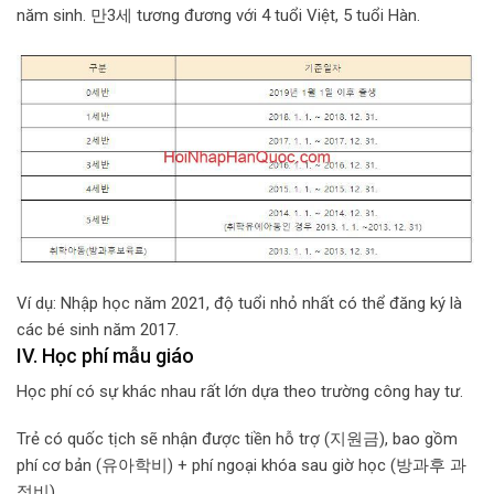
năm sinh. 만3세 tương đương với 4 tuổi Việt, 5 tuổi Hàn.
Ví dụ: Nhập học năm 2021, độ tuổi nhỏ nhất có thể đăng ký là
các bé sinh năm 2017.
IV. Học phí mẫu giáo
Học phí có sự khác nhau rất lớn dựa theo trường công hay tư.
Trẻ có quốc tịch sẽ nhận được tiền hỗ trợ (지원금), bao gồm
phí cơ bản (유아학비) + phí ngoại khóa sau giờ học (방과후 과
정비).