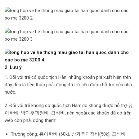
2. Lưu ý:
1. Đối với trẻ có quốc tịch Hàn: những khoản phí xuất hiện trên
đây đều là tiền thực phải đóng đã trừ tiền được hỗ trợ của nhà
nước.
2. Đối với trẻ không có quốc tịch Hàn: do không được hỗ trợ 유
아학비, 방과후과정비, 급식비, nên ngoài các khoản đã có trên
web còn phải đóng thêm:
Trường công: 유아학비 (60k), 방과후과정비(50k), 급식비