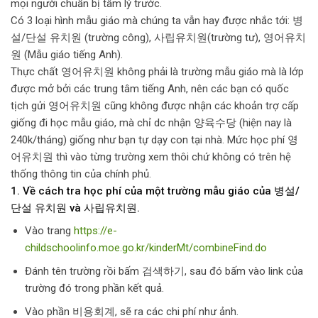
mọi người chuẩn bị tâm lý trước.
Có 3 loại hình mẫu giáo mà chúng ta vẫn hay được nhắc tới: 병
설/단설 유치원 (trường công), 사립유치원(trường tư), 영어유치
원 (Mẫu giáo tiếng Anh).
Thực chất 영어유치원 không phải là trường mẫu giáo mà là lớp
được mở bởi các trung tâm tiếng Anh, nên các bạn có quốc
tịch gửi 영어유치원 cũng không được nhận các khoản trợ cấp
giống đi học mẫu giáo, mà chỉ dc nhận 양육수당 (hiện nay là
240k/tháng) giống như bạn tự dạy con tại nhà. Mức học phí 영
어유치원 thì vào từng trường xem thôi chứ không có trên hệ
thống thông tin của chính phủ.
1. Về cách tra học phí của một trường mẫu giáo của 병설/
단설 유치원 và 사립유치원.
Vào trang
https://e-
childschoolinfo.moe.go.kr/kinderMt/combineFind.do
Đánh tên trường rồi bấm 검색하기, sau đó bấm vào link của
trường đó trong phần kết quả.
Vào phần 비용회계, sẽ ra các chi phí như ảnh.