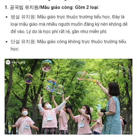
1. 공국립 유치원/Mẫu giáo công:
Gồm 2 loại:
병설 유치원:
Mẫu giáo trực thuộc trường tiểu học. Đây là
loại mẫu giáo mà nhiều người muốn đăng ký nên không dễ
để vào. Lý do là học phí rất rẻ, gần như miễn phí.
단설 유치원:
Mẫu giáo công không trực thuộc trường tiểu
học.