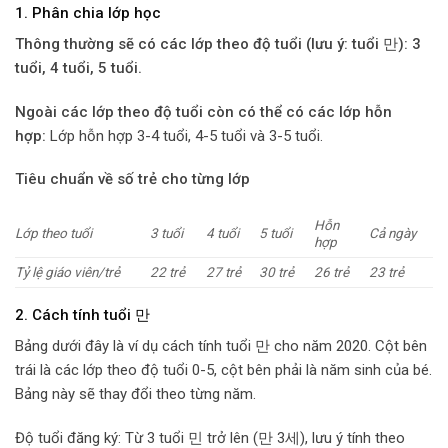
1. Phân chia lớp học
Thông thường sẽ có các lớp theo độ tuổi (lưu ý: tuổi 만): 3
tuổi, 4 tuổi, 5 tuổi.
Ngoài các lớp theo độ tuổi còn có thể có các lớp hỗn
hợp:
Lớp hỗn hợp 3-4 tuổi, 4-5 tuổi và 3-5 tuổi.
Tiêu chuẩn về số trẻ cho từng lớp
Hỗn
Lớp theo tuổi
3 tuổi
4 tuổi
5 tuổi
Cả ngày
hợp
Tỷ lệ giáo viên/trẻ
22 trẻ
27 trẻ
30 trẻ
26 trẻ
23 trẻ
2. Cách tính tuổi 만
Bảng dưới đây là ví dụ cách tính tuổi 만 cho năm 2020. Cột bên
trái là các lớp theo độ tuổi 0-5, cột bên phải là năm sinh của bé.
Bảng này sẽ thay đổi theo từng năm.
Độ tuổi đăng ký: Từ 3 tuổi 민 trở lên (만 3세), lưu ý tính theo