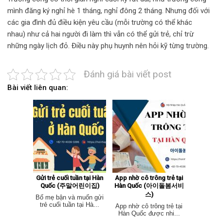
mình đăng ký nghỉ hè 1 tháng, nghỉ đông 2 tháng. Nhưng đối với
các gia đình đủ điều kiện yêu cầu (mỗi trường có thể khác
nhau) như cả hai người đi làm thì vẫn có thể gửi trẻ, chỉ trừ
những ngày lịch đỏ. Điều này phụ huynh nên hỏi kỹ từng trường.
Đánh giá bài viết post
Bài viết liên quan:
Gửi trẻ cuối tuần tại Hàn
App nhờ cô trông trẻ tại
Quốc (주말어린이집)
Hàn Quốc (아이돌봄서비
스)
Bố mẹ bận và muốn gửi
trẻ cuối tuần tại Hà...
App nhờ cô trông trẻ tại
Hàn Quốc được nhi...