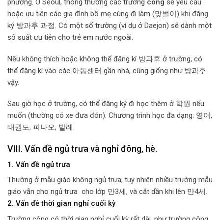
phương. Ở Seoul, thông thường các trường
công
sẽ yêu cầu
hoặc ưu tiên các gia đình bố mẹ cùng đi làm (맞벌이) khi đăng
ký 방과후 과정. Có một số trường (ví dụ ở Daejon) sẽ dành một
số suất ưu tiên cho trẻ em nước ngoài.
Nếu không thích hoặc không thể đăng kí 방과후 ở trường, có
thể đăng kí vào các 아동센터 gần nhà, cũng giống như 방과후
vậy.
Sau giờ học ở trường, có thể đăng ký đi học thêm ở 학원 nếu
muốn (thường có xe đưa đón). Chương trình học đa dạng: 영어,
태권도, 피나오, 발레.
VIII. Vấn đề ngủ trưa và nghỉ đông, hè.
1. Vấn đề ngủ trưa
Thường ở mẫu giáo không ngủ trưa, tuy nhiên nhiều trường mẫu
giáo vẫn cho ngủ trưa cho lớp 만3세, và cắt dần khi lên 만4세.
2. Vấn đề thời gian nghỉ cuối kỳ
Trường công có thời gian nghỉ cuối kỳ rất dài, như trường công