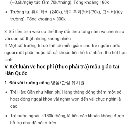
(~3,6k/ngày tức tầm 70k/tháng). Tổng khoảng 180k.
Trường tư: 유아학비 (240k), 방과후과정비(70k), 급식비(tùy
trường). Tổng khoảng > 300k.
3. Số tiền trên web có thể thay đổi theo từng năm và chênh so
với con số thật nhưng không nhiều.
4. Một số trường tư có thể sẽ miễn giảm cho trẻ người nước
ngoài một phần hoặc tất cả khoản tiền hỗ trợ nhằm thu hút học
sinh.
V. Kết luận về học phí (thực phải trả) mẫu giáo tại
Hàn Quốc
1. Đối với trường công 병설/단설 유치원
Trẻ Hàn: Gần như Miễn phí. Hằng tháng đóng thêm một số
hoạt động ngoại khóa vài nghìn won đến vài chục nghìn là
cao.
Trẻ nước ngoài: ~180k tháng, là tiền các khoản không được
hỗ trợ như đã nói ở trên