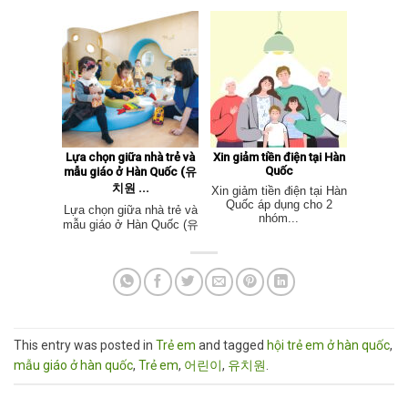
Lựa chọn giữa nhà trẻ và
Xin giảm tiền điện tại Hàn
Quốc
mẫu giáo ở Hàn Quốc (유
치원 ...
Xin giảm tiền điện tại Hàn
Quốc áp dụng cho 2
Lựa chọn giữa nhà trẻ và
nhóm...
mẫu giáo ở Hàn Quốc (유
치원 ...
This entry was posted in
Trẻ em
and tagged
hội trẻ em ở hàn quốc
,
mẫu giáo ở hàn quốc
,
Trẻ em
,
어린이
,
유치원
.