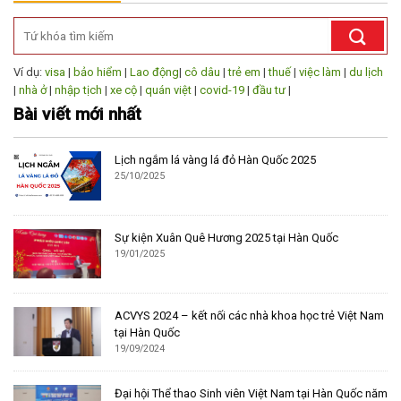
Ví dụ:
visa
|
bảo hiểm
|
Lao động
|
cô dâu
|
trẻ em
|
thuế
|
việc làm
|
du lịch
|
nhà ở
|
nhập tịch
|
xe cộ
|
quán việt
|
covid-19
|
đầu tư
|
Bài viết mới nhất
Lịch ngắm lá vàng lá đỏ Hàn Quốc 2025
25/10/2025
Sự kiện Xuân Quê Hương 2025 tại Hàn Quốc
19/01/2025
ACVYS 2024 – kết nối các nhà khoa học trẻ Việt Nam
tại Hàn Quốc
19/09/2024
Đại hội Thể thao Sinh viên Việt Nam tại Hàn Quốc năm