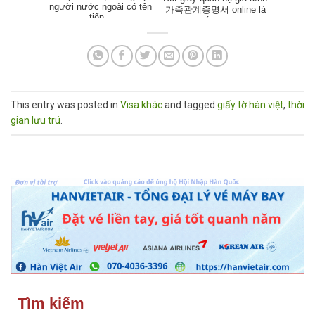
người nước ngoài có tên
가족관계증명서 online là
tiến...
thắc m...
This entry was posted in
Visa khác
and tagged
giấy tờ hàn việt
,
thời
gian lưu trú
.
Tìm kiếm