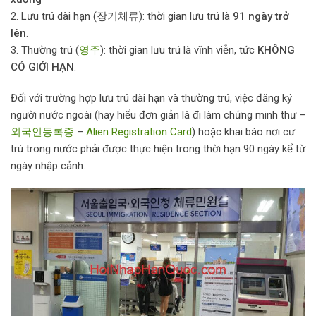
2. Lưu trú dài hạn (장기체류): thời gian lưu trú là
91 ngày trở
lên
.
3. Thường trú (
영주
): thời gian lưu trú là vĩnh viễn, tức
KHÔNG
CÓ GIỚI HẠN
.
Đối với trường hợp lưu trú dài hạn và thường trú, việc đăng ký
người nước ngoài (hay hiểu đơn giản là đi làm chứng minh thư –
외국인등록증
–
Alien Registration Card
) hoặc khai báo nơi cư
trú trong nước phải được thực hiện trong thời hạn 90 ngày kể từ
ngày nhập cảnh.