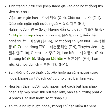
Tình trạng cư trú cho phép tham gia vào các hoạt động tìm
việc như sau.
Việc làm ngắn hạn – 단기취업 (C-4), Giáo sư – 교수 (E-1),
Giáo viên ngôn ngữ nước ngoài – 회화지도 (E-2),
Nghiên cứu – 연구 (E-3), Hướng dẫn kỹ thuật – 기술지도 (E-
4),
Nghề nghiệp
chuyên môn – 전문직업 (E-5), Biểu diễn
nghệ thuật – 예술흥행(E-6), Hoạt động chuyên biệt – 특정활
동 (
E-7
), Lao động EPS – 비전문취업 (E-9), Thuyền viên – 선
원취업(E-10), Cư trú – 거주(F-2), Hàn kiều – 재외동포 (F-4),
Thường trú (
F-5
), Nhập cư
kết hôn
– 결혼이민 (F-6), Làm
việc kết hợp du lịch – 관광취업 (H-1).
Bạn không được thuê, sắp xếp hoặc gạ gẫm người nước
ngoài không có tư cách cư trú cho phép bạn làm việc.
Nếu bạn thuê người nước ngoài một cách bất hợp pháp
hoặc sắp xếp hoặc thu hút việc làm, bạn sẽ bị trừng phạt vì
vi phạm Đạo luật Kiểm soát Nhập cư.
Khi thuê người nước ngoài, không chỉ cần kiểm tra xem