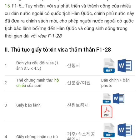
15
, F1-5… Tuy nhiên, với sự phát triển và thành công của nhiều
cư dân nước ngoài có quốc tịch Hàn Quốc, chính phủ nước này
đã đưa ra chính sách mới, cho phép người nước ngoài có quốc
tịch bảo lãnh bố/mẹ đến Hàn Quốc và cùng sinh sống trong
thời gian dài với
visa F-1-28
.
II. Thủ tục giấy tờ xin visa thăm thân F1-28
Đơn yêu cầu đổi visa (1
1
신청서
ảnh 3.5 x 4.5)
Thẻ chứng minh thư,
hộ
Bản chính + bản
2
신분증/여권
chiếu
của con
photo
3
Giấy bảo lãnh
신원보증서
거주/속소제공
4
Giấy chứng nhận cư trú
확인서