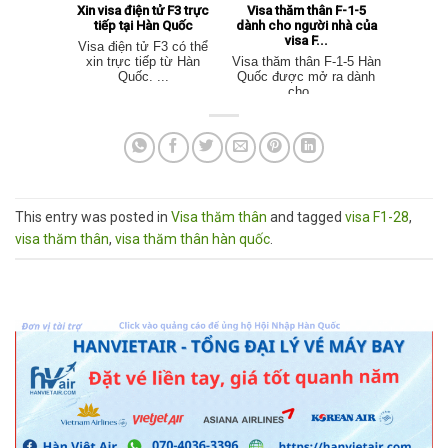
Xin visa điện tử F3 trực
Visa thăm thân F-1-5
tiếp tại Hàn Quốc
dành cho người nhà của
visa F...
Visa điện tử F3 có thể
xin trực tiếp từ Hàn
Visa thăm thân F-1-5 Hàn
Quốc. ...
Quốc được mở ra dành
cho ...
This entry was posted in
Visa thăm thân
and tagged
visa F1-28
,
visa thăm thân
,
visa thăm thân hàn quốc
.