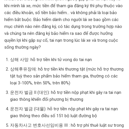
khi mình lái xe, mức tiền để tham gia đăng ký thì phụ thuộc vào
các điều khoản, số tiền bảo hiểm… và không phải là loại bảo
hiểm bắt buộc. Bảo hiểm dành cho người lái xe bao gồm các
mục chính nào nên đăng ký, có tác dụng trong trường hợp nào
và chúng ta nên đăng ký bảo hiểm ra sao để được hưởng
quyền lợi khi gặp sự cố, tai nạn trong lúc lái xe và trong cuộc
sống thường ngày?
상해 사망: hỗ trợ tiền khi tử vong do tai nạn
상해후유장애: hỗ trợ tiền khi thương tật (mức hỗ trợ thương
tật tuỳ theo sản phẩm bảo hiểm tham gia, thường có các
loại 3-100%, trên 50%, trên 80%)
운전자 벌금 II (대인): hỗ trợ tiền nộp phạt khi gây ra tai nạn
giao thông khiến đối phương bị thương
운전자 벌금 (대물): hỗ trợ tiền nộp phạt khi gây ra tai nạn
giao thông theo điều số 151 bộ luật đường bộ
자동차사고 변호사선임비용 III : hỗ trợ phí thuê luật sư trong