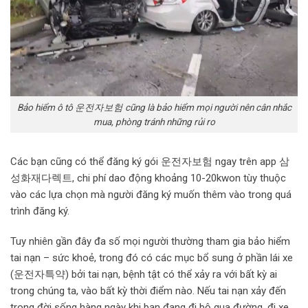
Bảo hiểm ô tô 운전자보험 cũng là bảo hiểm mọi người nên cân nhắc
mua, phòng tránh những rủi ro
Các bạn cũng có thể đăng ký gói 운전자보험 ngay trên app 삼
성화재다렉트, chi phí dao động khoảng 10-20kwon tùy thuộc
vào các lựa chọn mà người đăng ký muốn thêm vào trong quá
trình đăng ký.
Tuy nhiên gần đây đa số mọi người thường tham gia bảo hiểm
tai nạn – sức khoẻ, trong đó có các mục bổ sung ở phần lái xe
(운전자특약) bởi tai nạn, bệnh tật có thể xảy ra với bất kỳ ai
trong chúng ta, vào bất kỳ thời điểm nào. Nếu tai nạn xảy đến
trong đời sống hàng ngày khi bạn đang đi bộ qua đường, đi xe