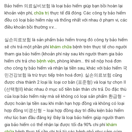
Bảo hiểm 의료실비보험 là loại bảo hiểm giúp bạn bồi hoàn lại
khoản viện phí,
chữa trị
thực tế đã đóng. Các công ty bảo hiểm
đều có loại bảo hiểm này và thống nhất với nhau ở phạm vi, các
điều khoản bồi thường v.v….
실손의료보험 là sản phẩm bảo hiểm trong đó công ty bảo hiểm
sẽ chi trả một phần phí
khám chữa
bệnh trên thực tế cho người
tham gia bảo hiểm (khoản phí này sau khi người tham gia bảo
hiểm chi trả cho
bệnh viện
, phòng khám… thì sẽ nộp hoá đơn
cho công ty bảo hiểm và nhận lại tiền sau, khác với bảo hiểm 국
민건강보험 là trừ trực tiếp trên hoá đơn). 실손의료보험 cũng
được chia thành 2 loại là: loại cơ bản (표준형) và loại tự chọn II
(선택형II) khác nhau ở mục số tiền bản thân chi trả. Do đặc thù
của loại bảo hiểm này mà sẽ không có loại sản phẩm 환급형 –
được hoàn lại tiền sau khi mãn hạn hợp đồng và không có loại
hợp đồng 비갱신형 – loại hợp đồng duy trì điều kiện bảo hiểm
như lúc ban đầu đăng ký. Đây là loại bảo hiểm giúp người tham
gia bảo hiểm có thể nhận lại được tối đa 90% chi phí
khám
chữa
bệnh thực tế cần chi trả từ các bệnh nhỏ như cảm cúm