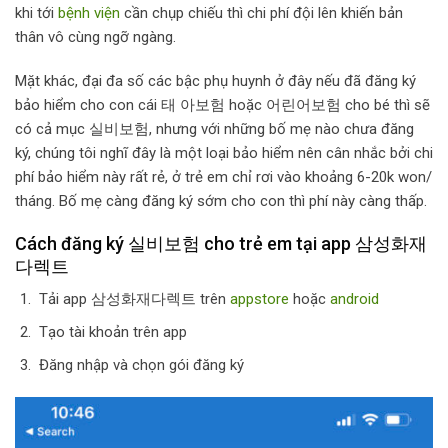
khi tới
bệnh viện
cần chụp chiếu thì chi phí đội lên khiến bản
thân vô cùng ngỡ ngàng.
Mặt khác, đại đa số các bậc phụ huynh ở đây nếu đã đăng ký
bảo hiểm cho con cái 태 아보험 hoặc 어린어보험 cho bé thì sẽ
có cả mục 실비보험, nhưng với những bố mẹ nào chưa đăng
ký, chúng tôi nghĩ đây là một loại bảo hiểm nên cân nhắc bởi chi
phí bảo hiểm này rất rẻ, ở trẻ em chỉ rơi vào khoảng 6-20k won/
tháng. Bố mẹ càng đăng ký sớm cho con thì phí này càng thấp.
Cách đăng ký 실비보험 cho trẻ em tại app 삼성화재
다렉트
Tải app 삼성화재다렉트 trên
appstore
hoặc
android
Tạo tài khoản trên app
Đăng nhập và chọn gói đăng ký