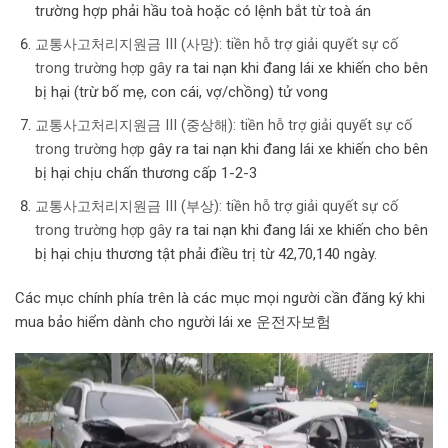
trường hợp phải hầu toà hoặc có lệnh bắt từ toà án
교통사고처리지원금 III (사망): tiền hỗ trợ giải quyết sự cố
ra tai nạn khi đang lái xe khiến cho bên
trong trường hợp gây
bị hại (trừ bố mẹ, con cái, vợ/chồng) tử vong
교통사고처리지원금 III (중상해): tiền hỗ trợ giải quyết sự cố
gây ra tai nạn khi đang lái xe khiến cho bên
trong trường hợp
bị hại chịu chấn thương cấp 1-2-3
교통사고처리지원금 III (부상): tiền hỗ trợ giải quyết sự cố
ra tai nạn khi đang lái xe khiến cho bên
trong trường hợp gây
bị hại chịu thương tật phải điều trị từ 42,70,140 ngày.
Các mục chính phía trên là các mục mọi người cần đăng ký khi
mua bảo hiểm dành cho người lái xe 운전자보험