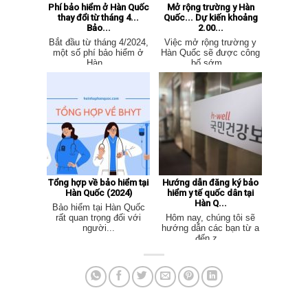
Phí bảo hiểm ở Hàn Quốc
Mở rộng trường y Hàn
thay đổi từ tháng 4...
Quốc... Dự kiến ​​khoảng
Bảo...
2.00...
Bắt đầu từ tháng 4/2024,
Việc mở rộng trường y
một số phí bảo hiểm ở
Hàn Quốc sẽ được công
Hàn...
bố sớm...
Tổng hợp về bảo hiểm tại
Hướng dẫn đăng ký bảo
Hàn Quốc (2024)
hiểm y tế quốc dân tại
Hàn Q...
Bảo hiểm tại Hàn Quốc
rất quan trọng đối với
Hôm nay, chúng tôi sẽ
người...
hướng dẫn các bạn từ a
đến z...