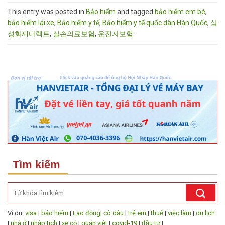
This entry was posted in
Bảo hiểm
and tagged
bảo hiểm em bé
,
bảo hiểm lái xe
,
Bảo hiểm y tế
,
Bảo hiểm y tế quốc dân Hàn Quốc
,
삼
성화재다렉트
,
실손의료보험
,
운전자보험
.
Tìm kiếm
Ví dụ:
visa
|
bảo hiểm
|
Lao động
|
cô dâu
|
trẻ em
|
thuế
|
việc làm
|
du lịch
|
nhà ở
|
nhập tịch
|
xe cộ
|
quán việt
|
covid-19
|
đầu tư
|