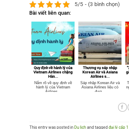
5/5 - (3 bình chọn)
Bài viết liên quan:
Quy định về hành lý của
Thương vụ sáp nhập
"
Vietnam Airlines chặng
Korean Air và Asiana
g
Hàn...
Airlines s...
Nắm rõ về quy định về
Sáp nhập Korean Air và
T
hành lý của Vietnam
Asiana Airlines liệu có
n
Airlines...
đượ...
This entry was posted in
Du lịch
and tagged
đại lý cấp 