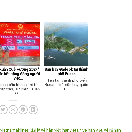
Xuân Quê Hương 2024"
Sân bay Gadeok tại thành
ắn kết cộng đồng người
phố Busan
Việt...
Hiện tại, thành phố biển
rong bầu không khí tết
Busan có 1 sân bay quốc
gập tràn, sự kiện "Xuân
t...
Q...
1 vietnamairlines
,
đại lý vé hàn việt
,
hanvietair
,
vé hàn việt
,
vé rẻ hàn