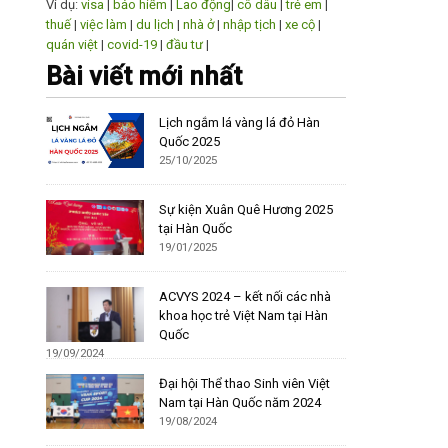
Ví dụ:
visa
|
bảo hiểm
|
Lao động
|
cô dâu
|
trẻ em
|
thuế
|
việc làm
|
du lịch
|
nhà ở
|
nhập tịch
|
xe cộ
|
quán việt
|
covid-19
|
đầu tư
|
Bài viết mới nhất
Lịch ngắm lá vàng lá đỏ Hàn
Quốc 2025
25/10/2025
Sự kiện Xuân Quê Hương 2025
tại Hàn Quốc
19/01/2025
ACVYS 2024 – kết nối các nhà
khoa học trẻ Việt Nam tại Hàn
Quốc
19/09/2024
Đại hội Thể thao Sinh viên Việt
Nam tại Hàn Quốc năm 2024
19/08/2024