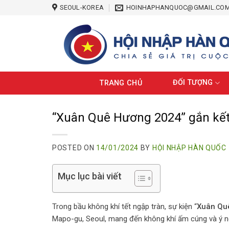
Skip
SEOUL-KOREA
HOINHAPHANQUOC@GMAIL.CO
to
content
ĐỐI TƯỢNG
TRANG CHỦ
“Xuân Quê Hương 2024” gắn kết
POSTED ON
14/01/2024
BY
HỘI NHẬP HÀN QUỐC
Mục lục bài viết
Trong bầu không khí tết ngập tràn, sự kiện “
Xuân Qu
Mapo-gu, Seoul, mang đến không khí ấm cúng và ý n