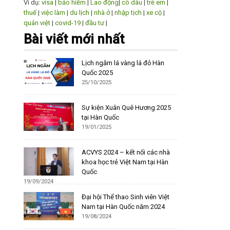
Ví dụ:
visa
|
bảo hiểm
|
Lao động
|
cô dâu
|
trẻ em
|
thuế
|
việc làm
|
du lịch
|
nhà ở
|
nhập tịch
|
xe cộ
|
quán việt
|
covid-19
|
đầu tư
|
Bài viết mới nhất
Lịch ngắm lá vàng lá đỏ Hàn
Quốc 2025
25/10/2025
Sự kiện Xuân Quê Hương 2025
tại Hàn Quốc
19/01/2025
ACVYS 2024 – kết nối các nhà
khoa học trẻ Việt Nam tại Hàn
Quốc
19/09/2024
Đại hội Thể thao Sinh viên Việt
Nam tại Hàn Quốc năm 2024
19/08/2024