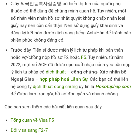
Giấy 외국인등록사실증명 có hiển thị tên của người phụ
thuộc có thể dùng để chứng minh quan hệ. Tuy nhiên, một
số nhân viên nhận hồ sơ nhất quyết không chấp nhận loại
giấy này nên cần cẩn thận. Nên sử dụng giấy khai sinh và
đăng ký kết hôn được dịch sang tiếng Anh/Hàn để tránh các
phiền phức không đáng có.
Trước đây, Tiến sĩ được miễn lý lịch tư pháp khi bản thân
hoặc vợ/chồng nộp hồ sơ F2 hoặc
F5
. Tuy nhiên, từ năm
2022, một số ACE đã được cục xuất nhập cảnh yêu cầu nộp
lý lịch tư pháp có
dịch thuật
–
công chứng- Xác nhận bộ
Ngoại Giao
–
hợp pháp hoá Lãnh Sự
. Các bạn có thể liên
hệ công ty
dịch thuật công chứng
uy tín là
Hosotuphap.com
để được làm trọn gói, hồ sơ đơn giản và nhanh chóng.
Các bạn xem thêm các bài viết liên quan sau đây:
Tổng quan về Visa F5
Đổi visa sang F2-7