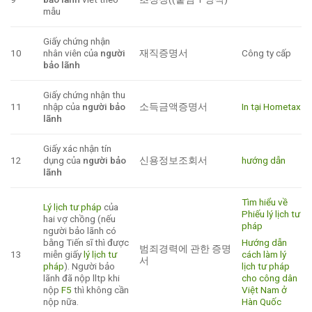
mẫu
Giấy chứng nhận
10
nhân viên của
người
재직증명서
Công ty cấp
bảo lãnh
Giấy chứng nhận thu
11
nhập của
người bảo
소득금액증명서
In tại Hometax
lãnh
Giấy xác nhận tín
12
dụng của
người bảo
신용정보조회서
hướng dẫn
lãnh
Tìm hiểu về
Lý lịch tư pháp
của
Phiếu lý lịch tư
hai vợ chồng (nếu
pháp
người bảo lãnh có
Hướng dẫn
bằng Tiến sĩ thì được
범죄경력에 관한 증명
cách làm lý
13
miễn giấy
lý lịch tư
서
lịch tư pháp
pháp
). Người bảo
cho công dân
lãnh đã nộp lltp khi
Việt Nam ở
nộp
F5
thì không cần
Hàn Quốc
nộp nữa.