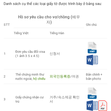
Danh sách cụ thể các loại giấy tờ được trình bày ở bảng sau:
Hồ sơ yêu cầu cho vơ/chồng (배우
자)
STT
Ghi chú
Tiếng Việt
Tiếng Hàn
Đơn yêu cầu đổi visa
1
신청서
(1 ảnh 3.5 x 4.5)
Thẻ chứng minh thư
Bản chính +
2
외국인등록증
/여권
nước ngoài,
hộ chiếu
bản photo
Giấy chứng nhận cư
거주/속소제공 확인
3
trú
서