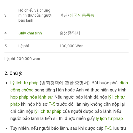
Hộ chiếu và chứng
3
minh thư của người
여권/
외국인등록증
bảo lãnh
4
Giấy khai sinh
출생증명서
5
Lệ phí
130,000 Won
Lệ phí: 230.000 won
2. Chú ý:
Lý lịch tư pháp
(범죄경력에 관한 증명서): Bắt buộc phải
dịch
công chứng
sang tiếng Hàn hoặc Anh và thực hiện quy trình
hợp pháp hóa lãnh sự
. Nếu người bảo lãnh đã nộp
lý lịch tư
pháp
khi nộp hồ sơ
F-5
trước đó, lần này không cần nộp lại,
chỉ cần nộp
lý lịch tư pháp
của người được bảo lãnh. Nếu
người bảo lãnh là tiến sĩ, thì được miễn giấy
lý lịch tư pháp
.
Tuy nhiên, nếu người bảo lãnh, sau khi được cấp
F-5
, lưu trú