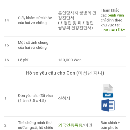
Tham khảo
혼인당사자 쌍방의 건
các
bệnh viện
Giấy khám sức khỏe
강진단서
14
chỉ định theo
của hai vợ chồng
(초청인 및 피초청인
khu vực tại:
쌍방의 건강진단서)
LINK SAU ĐÂY
Một số ảnh chung
15
của hai vợ chồng
16
Lệ phí
130,000 Won
Hồ sơ yêu cầu cho Con (미성년 자녀)
Đơn yêu cầu đổi visa
1
신청서
(1 ảnh 3.5 x 4.5)
Thẻ chứng minh thư
Bản chính +
2
외국인등록증
/여권
nước ngoài, hộ chiếu
bản photo