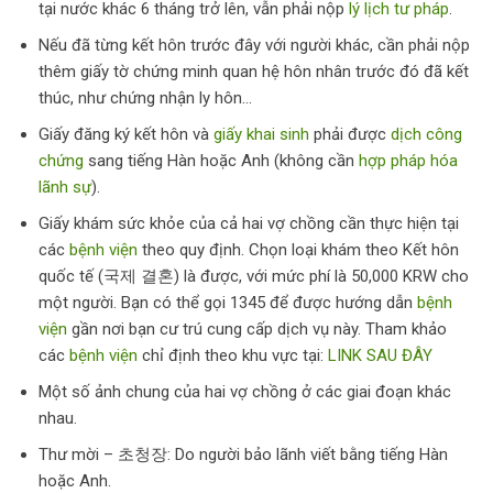
tại nước khác 6 tháng trở lên, vẫn phải nộp
lý lịch tư pháp
.
Nếu đã từng kết hôn trước đây với người khác, cần phải nộp
thêm giấy tờ chứng minh quan hệ hôn nhân trước đó đã kết
thúc, như chứng nhận ly hôn…
Giấy đăng ký kết hôn và
giấy khai sinh
phải được
dịch công
chứng
sang tiếng Hàn hoặc Anh (không cần
hợp pháp hóa
lãnh sự
).
Giấy khám sức khỏe của cả hai vợ chồng cần thực hiện tại
các
bệnh viện
theo quy định. Chọn loại khám theo Kết hôn
quốc tế (국제 결혼) là được, với mức phí là 50,000 KRW cho
một người. Bạn có thể gọi 1345 để được hướng dẫn
bệnh
viện
gần nơi bạn cư trú cung cấp dịch vụ này. Tham khảo
các
bệnh viện
chỉ định theo khu vực tại:
LINK SAU ĐÂY
Một số ảnh chung của hai vợ chồng ở các giai đoạn khác
nhau.
Thư mời – 초청장: Do người bảo lãnh viết bằng tiếng Hàn
hoặc Anh.