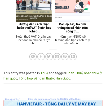
Hướng dẫn cách nhận
Các dịch vụ tra cứu
hoàn thuế VAT ở sân bay
thông tin cá nhân trên
Incheo...
cổng th...
Hoàn thuế VAT ở sân bay
Hôm nay HNHQ sẽ
Incheon là chủ đề được
hướng dẫn bạn cách truy
nhi...
cập vào tr...
This entry was posted in
Thuế
and tagged
Hoàn Thuế
,
hoàn thuế ở
hàn quốc
,
Tổng hợp về hoàn thuế ở Hàn Quốc
.