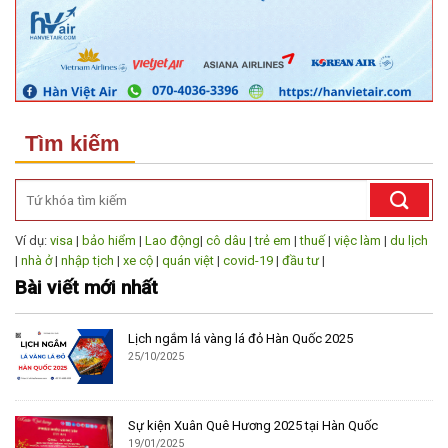
Tìm kiếm
Ví dụ:
visa
|
bảo hiểm
|
Lao động
|
cô dâu
|
trẻ em
|
thuế
|
việc làm
|
du lịch
|
nhà ở
|
nhập tịch
|
xe cộ
|
quán việt
|
covid-19
|
đầu tư
|
Bài viết mới nhất
Lịch ngắm lá vàng lá đỏ Hàn Quốc 2025
25/10/2025
Sự kiện Xuân Quê Hương 2025 tại Hàn Quốc
19/01/2025