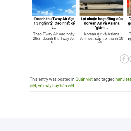
Doanh thu Tway Air đạt
Lợi nhuận hoạt động của
"
1,3 nghìn tỷ. Cao nhất kể
Korean Air và Asiana
g
t...
'giảm...
Theo T'way Air vào ngày
Korean Air và Asiana
T
29/2, doanh thu Tway Air
Airlines, sắp trở thành 10
n
h...
hã...
This entry was posted in
Quán việt
and tagged
hanvieta
việt
,
vé máy bay hàn việt
.