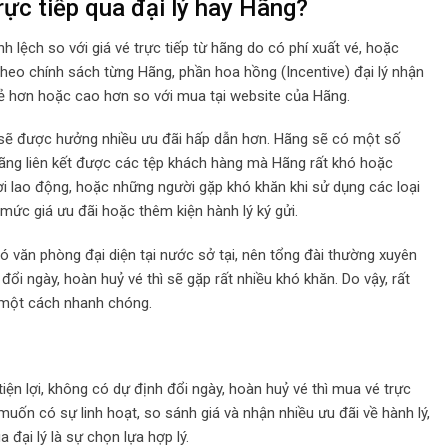
rực tiếp qua đại lý hay Hãng?
h lệch so với giá vé trực tiếp từ hãng do có phí xuất vé, hoặc
heo chính sách từng Hãng, phần hoa hồng (Incentive) đại lý nhận
 rẻ hơn hoặc cao hơn so với mua tại website của Hãng.
 sẽ được hưởng nhiều ưu đãi hấp dẫn hơn. Hãng sẽ có một số
Hãng liên kết được các tệp khách hàng mà Hãng rất khó hoặc
ười lao động, hoặc những người gặp khó khăn khi sử dụng các loại
mức giá ưu đãi hoặc thêm kiện hành lý ký gửi.
 văn phòng đại diện tại nước sở tại, nên tổng đài thường xuyên
đổi ngày, hoàn huỷ vé thì sẽ gặp rất nhiều khó khăn. Do vậy, rất
ợ một cách nhanh chóng.
 tiện lợi, không có dự định đổi ngày, hoàn huỷ vé thì mua vé trực
muốn có sự linh hoạt, so sánh giá và nhận nhiều ưu đãi về hành lý,
 đại lý là sự chọn lựa hợp lý.