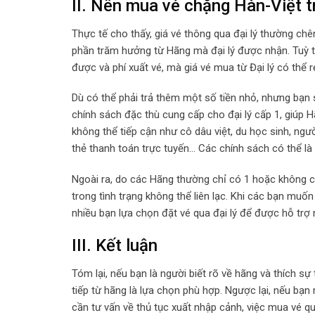
II. Nên mua vé chặng Hàn-Việt t
Thực tế cho thấy, giá vé thông qua đại lý thường chên
phần trăm hưởng từ Hãng mà đại lý được nhận. Tuỳ t
được và phí xuất vé, mà giá vé mua từ Đại lý có thể
Dù có thể phải trả thêm một số tiền nhỏ, nhưng bạn
chính sách đặc thù cung cấp cho đại lý cấp 1, giúp 
không thể tiếp cận như cô dâu việt, du học sinh, ng
thẻ thanh toán trực tuyến… Các chính sách có thể là 
Ngoài ra, do các Hãng thường chỉ có 1 hoặc không có
trong tình trạng không thể liên lạc. Khi các bạn muốn 
nhiều bạn lựa chọn đặt vé qua đại lý để được hỗ tr
III. Kết luận
Tóm lại, nếu bạn là người biết rõ về hãng và thích sự
tiếp từ hãng là lựa chọn phù hợp. Ngược lại, nếu bạn 
cần tư vấn về thủ tục xuất nhập cảnh, việc mua vé qua