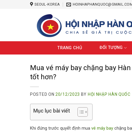
Skip
SEOUL-KOREA
HOINHAPHANQUOC@GMAIL.CO
to
content
ĐỐI TƯỢNG
TRANG CHỦ
Mua vé máy bay chặng bay Hàn V
tốt hơn?
POSTED ON
20/12/2023
BY
HỘI NHẬP HÀN QUỐC
Mục lục bài viết
Khi đứng trước quyết định mua
vé máy bay
chặng bay