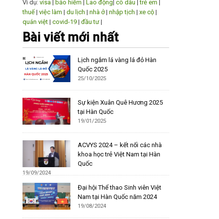
Ví dụ:
visa
|
bảo hiểm
|
Lao động
|
cô dâu
|
trẻ em
|
thuế
|
việc làm
|
du lịch
|
nhà ở
|
nhập tịch
|
xe cộ
|
quán việt
|
covid-19
|
đầu tư
|
Bài viết mới nhất
Lịch ngắm lá vàng lá đỏ Hàn
Quốc 2025
25/10/2025
Sự kiện Xuân Quê Hương 2025
tại Hàn Quốc
19/01/2025
ACVYS 2024 – kết nối các nhà
khoa học trẻ Việt Nam tại Hàn
Quốc
19/09/2024
Đại hội Thể thao Sinh viên Việt
Nam tại Hàn Quốc năm 2024
19/08/2024