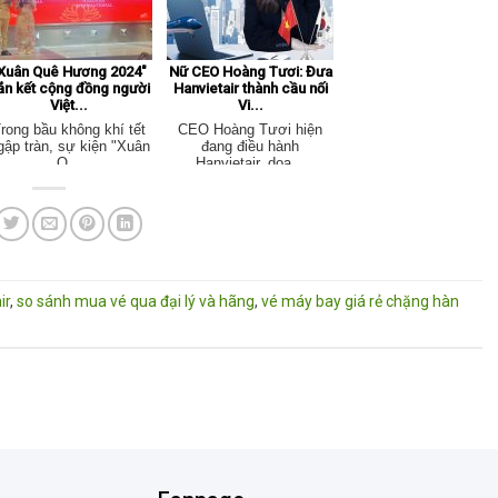
Xuân Quê Hương 2024"
Nữ CEO Hoàng Tươi: Đưa
ắn kết cộng đồng người
Hanvietair thành cầu nối
Việt...
Vi...
rong bầu không khí tết
CEO Hoàng Tươi hiện
gập tràn, sự kiện "Xuân
đang điều hành
Q...
Hanvietair, doa...
ir
,
so sánh mua vé qua đại lý và hãng
,
vé máy bay giá rẻ chặng hàn