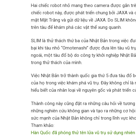
Hai chiếc robot nhỏ mang theo camera được gắn trên
chiếc robot này, được phát triển chung bởi JAXA và 
mặt Mặt Trăng và gửi dữ liệu về JAXA. Do SLIM khôn
trên tàu để khám phá các vật thể xung quanh.
SLIM là thử thách thứ ba của Nhật Bản trong việc đ
bại khi tàu nhỏ “Omotenashi” được đưa lên tàu vũ t
ngoái, một tàu đổ bộ do công ty khởi nghiệp Nhật Bả
trong thử thách của mình.
Việc Nhật Bản trở thành quốc gia thứ 5 đưa tàu đổ 
của họ trong việc khám phá vũ trụ. Đây không chỉ l
hiểu biết của nhân loại về nguyên gốc và phát triển c
Thành công này cũng đặt ra những câu hỏi về tương l
những nghiên cứu không gian và tạo ra những cơ hội
sức mạnh của Nhật Bản không chỉ trong lĩnh vực kho
Tham khảo:
Hàn Quốc đã phóng thử tên lửa vũ trụ sử dụng nhiên 