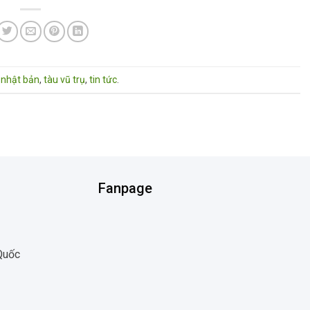
,
nhật bản
,
tàu vũ trụ
,
tin tức
.
Fanpage
 Quốc