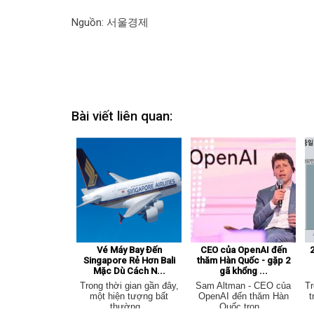
Nguồn: 서울경제
Bài viết liên quan:
Vé Máy Bay Đến
CEO của OpenAI đến
2
Singapore Rẻ Hơn Bali
thăm Hàn Quốc - gặp 2
Mặc Dù Cách N...
gã khổng ...
Trong thời gian gần đây,
Sam Altman - CEO của
Tr
một hiện tượng bất
OpenAI đến thăm Hàn
t
thường...
Quốc tron...