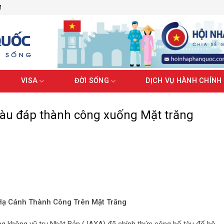
M
VISA
ĐỜI SỐNG
DỊCH VỤ HÀNH CHÍNH
tàu đáp thành công xuống Mặt trăng
Hạ Cánh Thành Công Trên Mặt Trăng
ng không vũ trụ Nhật Bản (JAXA) đã chính thức công bố tàu đổ bộ