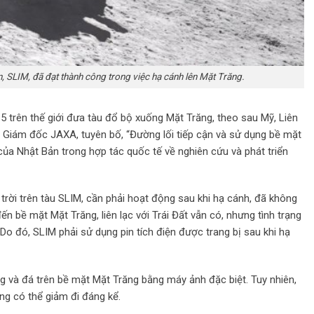
, SLIM, đã đạt thành công trong việc hạ cánh lên Mặt Trăng.
5 trên thế giới đưa tàu đổ bộ xuống Mặt Trăng, theo sau Mỹ, Liên
 Giám đốc JAXA, tuyên bố, “Đường lối tiếp cận và sử dụng bề mặt
 của Nhật Bản trong hợp tác quốc tế về nghiên cứu và phát triển
 trời trên tàu SLIM, cần phải hoạt động sau khi hạ cánh, đã không
 bề mặt Mặt Trăng, liên lạc với Trái Đất vẫn có, nhưng tình trạng
Do đó, SLIM phải sử dụng pin tích điện được trang bị sau khi hạ
ng và đá trên bề mặt Mặt Trăng bằng máy ảnh đặc biệt. Tuy nhiên,
ăng có thể giảm đi đáng kể.