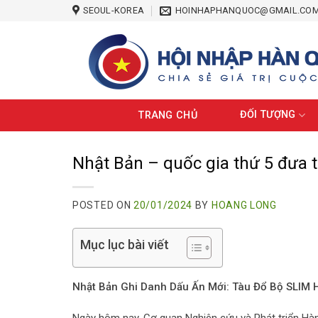
Skip
SEOUL-KOREA
HOINHAPHANQUOC@GMAIL.CO
to
content
ĐỐI TƯỢNG
TRANG CHỦ
Nhật Bản – quốc gia thứ 5 đưa 
POSTED ON
20/01/2024
BY
HOANG LONG
Mục lục bài viết
Nhật Bản Ghi Danh Dấu Ấn Mới: Tàu Đổ Bộ SLIM 
Ngày hôm nay, Cơ quan Nghiên cứu và Phát triển Hà