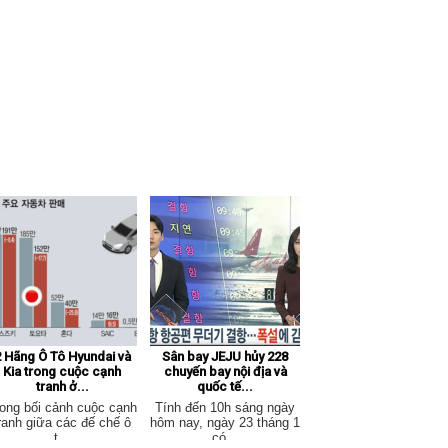
 Hãng Ô Tô Hyundai và
Sân bay JEJU hủy 228
Kia trong cuộc cạnh
chuyến bay nội địa và
tranh ở...
quốc tế...
ong bối cảnh cuộc cạnh
Tính đến 10h sáng ngày
ranh giữa các đế chế ô
hôm nay, ngày 23 tháng 1
t...
có...