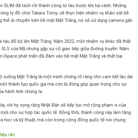
 SLIM đã tách rời thành công từ tàu trước khi hạ cánh. Những
công ty đồ chơi Takara Tomy, sẽ thực hiện nhiệm vụ khảo sát bề
g thể di chuyển trên bề mặt Mặt Trăng, nó sẽ sử dụng camera gắn
ưa tàu đổ bộ lên Mặt Trăng. Năm 2022, một nhiệm vụ khác đã thất
rụ SLS của Mỹ nhưng gặp sự cố giao tiếp giữa đường truyền. Năm
n iSpace phát triển đã đâm vào bề mặt Mặt Trăng và thất bại
bộ xuống Mặt Trăng là một minh chứng rõ ràng cho cam kết lâu dài
à một thành tựu quốc gia mà còn là đóng góp quan trọng cho sự
ủa hành tinh chúng ta.
ai, với hy vọng rằng Nhật Bản sẽ tiếp tục mở rộng phạm vi của
 mới cho sự hợp tác quốc tế. Đồng thời, thành công này làm tăng
a học và kỹ thuật, mà còn trong cộng đồng quốc tế nói chung.
liệu rắn