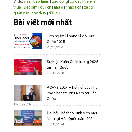
Ví dụ:
visa
|
bảo hiểm
|
Lao động
|
cô dâu
|
trẻ em
|
thuế
|
việc làm
|
du lịch
|
nhà ở
|
nhập tịch
|
xe cộ
|
quán việt
|
covid-19
|
đầu tư
|
Bài viết mới nhất
Lịch ngắm lá vàng lá đỏ Hàn
Quốc 2025
25/10/2025
Sự kiện Xuân Quê Hương 2025
tại Hàn Quốc
19/01/2025
ACVYS 2024 – kết nối các nhà
khoa học trẻ Việt Nam tại Hàn
Quốc
19/09/2024
Đại hội Thể thao Sinh viên Việt
Nam tại Hàn Quốc năm 2024
19/08/2024