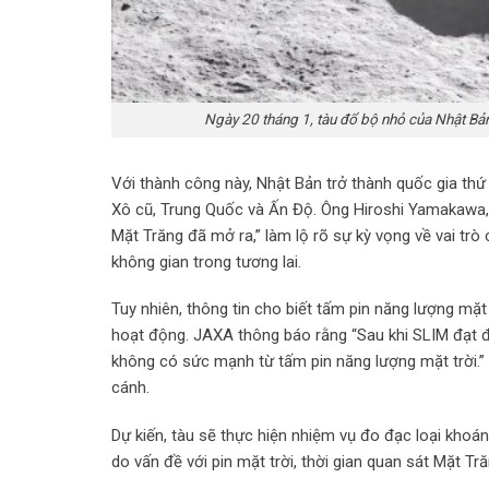
Ngày 20 tháng 1, tàu đổ bộ nhỏ của Nhật Bản
Với thành công này, Nhật Bản trở thành quốc gia thứ 
Xô cũ, Trung Quốc và Ấn Độ. Ông Hiroshi Yamakawa,
Mặt Trăng đã mở ra,” làm lộ rõ sự kỳ vọng về vai trò
không gian trong tương lai.
Tuy nhiên, thông tin cho biết tấm pin năng lượng mặt
hoạt động. JAXA thông báo rằng “Sau khi SLIM đạt đến
không có sức mạnh từ tấm pin năng lượng mặt trời.” 
cánh.
Dự kiến, tàu sẽ thực hiện nhiệm vụ đo đạc loại khoá
do vấn đề với pin mặt trời, thời gian quan sát Mặt Tr